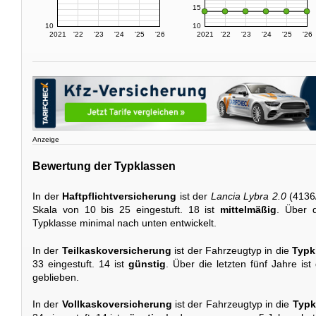
15
10
10
2021
'22
'23
'24
'25
'26
2021
'22
'23
'24
'25
'26
Anzeige
Bewertung der Typklassen
In der
Haftpflichtversicherung
ist der
Lancia Lybra 2.0
(4136/
Skala von 10 bis 25 eingestuft. 18 ist
mittelmäßig
. Über d
Typklasse minimal nach unten entwickelt.
In der
Teilkaskoversicherung
ist der Fahrzeugtyp in die
Typk
33 eingestuft. 14 ist
günstig
. Über die letzten fünf Jahre is
geblieben.
In der
Vollkaskoversicherung
ist der Fahrzeugtyp in die
Typk