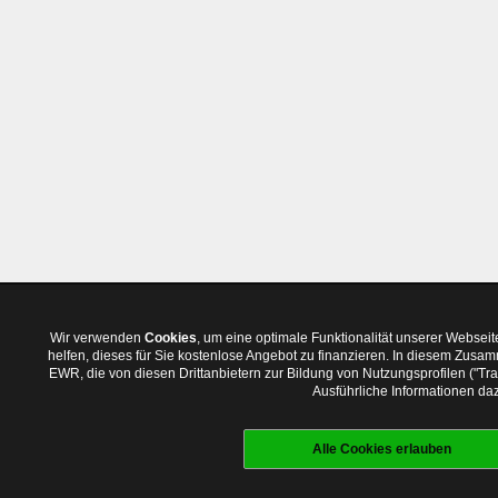
Wir verwenden
Cookies
, um eine optimale Funktionalität unserer Websei
helfen, dieses für Sie kostenlose Angebot zu finanzieren. In diesem Zus
EWR, die von diesen Drittanbietern zur Bildung von Nutzungsprofilen ("T
Ausführliche Informationen daz
Alle Cookies erlauben