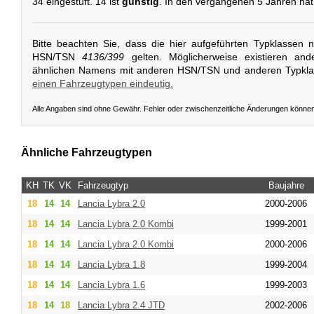
34 eingestuft. 14 ist
günstig
. In den vergangenen 5 Jahren hat 
Bitte beachten Sie, dass die hier aufgeführten Typklassen 
HSN/TSN
4136/399
gelten. Möglicherweise existieren and
ähnlichen Namens mit anderen HSN/TSN und anderen Typkl
einen Fahrzeugtypen eindeutig.
Alle Angaben sind ohne Gewähr. Fehler oder zwischenzeitliche Änderungen könne
Ähnliche Fahrzeugtypen
KH
TK
VK
Fahrzeugtyp
Baujahre
18
14
14
Lancia
Lybra 2.0
2000-2006
18
14
14
Lancia
Lybra 2.0 Kombi
1999-2001
18
14
14
Lancia
Lybra 2.0 Kombi
2000-2006
18
14
14
Lancia
Lybra 1.8
1999-2004
18
14
14
Lancia
Lybra 1.6
1999-2003
18
14
18
Lancia
Lybra 2.4 JTD
2002-2006