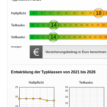
18
Haftpflicht
10
11
12
13
14
15
16
17
1
14
Teilkasko
10
11
12
13
15
16
17
18
19
20
21
22
23
14
Vollkasko
10
11
12
13
15
16
17
18
19
20
21
22
23
24
Anzeigen:
Versicherungsbeitrag in Euro berechnen
Entwicklung der Typklassen von 2021 bis 2026
Haftpflicht
Teilkasko
25
33
30
20
25
20
15