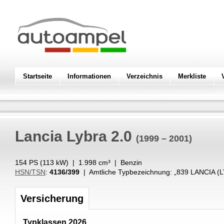
Startseite
Informationen
Verzeichnis
Merkliste
Lancia
Lybra 2.0
(1999 – 2001)
154 PS (
113
kW
) |
1.998
cm³
|
Benzin
HSN/TSN
:
4136/399
| Amtliche Typbezeichnung: „
839 LANCIA (L
Versicherung
Typklassen 2026