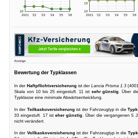
15
10
10
2021
'22
'23
'24
'25
'26
2021
'22
'23
'24
'25
'26
Anzeige
Bewertung der Typklassen
In der
Haftpflichtversicherung
ist der
Lancia Prisma 1.3
(4001
Skala von 10 bis 25 eingestuft. 11 ist
sehr günstig
. Über di
Typklasse eine minimale Abwärtsentwicklung.
In der
Teilkaskoversicherung
ist der Fahrzeugtyp in die
Typk
33 eingestuft. 17 ist
eher günstig
. Über die vergangenen 5 J
nicht verändert.
In der
Vollkaskoversicherung
ist der Fahrzeugtyp in die
Typk