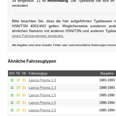
34 eingestuft. 21 ist
mittelmäßig
. Die Typklasse hat sich im
verändert.
Bitte beachten Sie, dass die hier aufgeführten Typklassen 
HSN/TSN
4001/443
gelten. Möglicherweise existieren and
ähnlichen Namens mit anderen HSN/TSN und anderen Typkl
einen Fahrzeugtypen eindeutig.
Alle Angaben sind ohne Gewähr. Fehler oder zwischenzeitliche Änderungen könne
Ähnliche Fahrzeugtypen
KH
TK
VK
Fahrzeugtyp
Baujahre
11
17
21
Lancia
Prisma 1.3
1983-1993
11
17
21
Lancia
Prisma 1.3
1988-1993
11
17
21
Lancia
Prisma 1.5
1985-1990
11
17
21
Lancia
Prisma 1.5
1988-1994
11
17
21
Lancia
Prisma 1.5
1985-1994