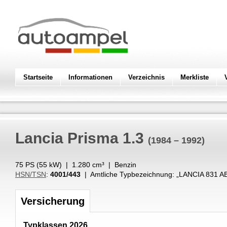
Startseite
Informationen
Verzeichnis
Merkliste
Lancia
Prisma 1.3
(1984 – 1992)
75 PS (
55
kW
) |
1.280
cm³
|
Benzin
HSN/TSN
:
4001/443
| Amtliche Typbezeichnung: „
LANCIA 831 A
Versicherung
Typklassen 2026