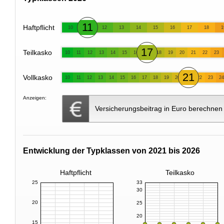
11
Haftpflicht
10
12
13
14
15
16
17
18
1
17
Teilkasko
10
11
12
13
14
15
16
18
19
20
21
22
23
21
Vollkasko
10
11
12
13
14
15
16
17
18
19
20
22
23
24
Anzeigen:
Versicherungsbeitrag in Euro berechnen
Entwicklung der Typklassen von 2021 bis 2026
Haftpflicht
Teilkasko
25
33
30
20
25
20
15