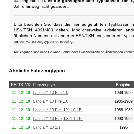
34 eingestuft. 10 ist
die günstigste aller Typklassen
. Die T
Jahre hinweg nicht geändert.
Bitte beachten Sie, dass die hier aufgeführten Typklassen 
HSN/TSN
4001/460
gelten. Möglicherweise existieren and
ähnlichen Namens mit anderen HSN/TSN und anderen Typkl
einen Fahrzeugtypen eindeutig.
Alle Angaben sind ohne Gewähr. Fehler oder zwischenzeitliche Änderungen könne
Ähnliche Fahrzeugtypen
KH
TK
VK
Fahrzeugtyp
Baujahre
11
12
10
Lancia
Y 10 Fire 1.0
1988-1990
11
12
10
Lancia
Y 10 Fire 1.0
1985-1989
11
12
10
Lancia
Y 10 Fire, LX 1.0 I.E.
1988-1989
11
12
10
Lancia
Y 10 Fire, LX 1.1 I.E.
1990-1992
11
12
10
Lancia
Y 10 1.1
1995