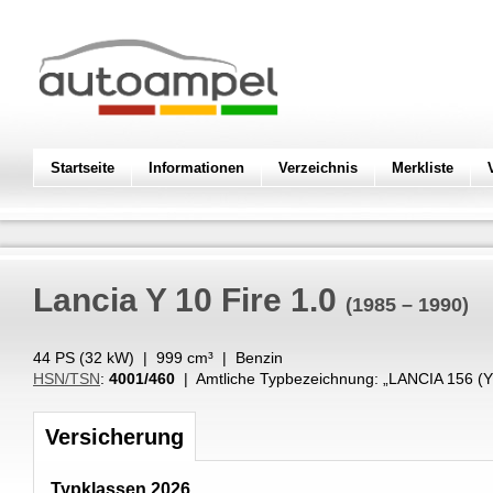
Startseite
Informationen
Verzeichnis
Merkliste
Lancia
Y 10 Fire 1.0
(1985 – 1990)
44 PS (
32
kW
) |
999
cm³
|
Benzin
HSN/TSN
:
4001/460
| Amtliche Typbezeichnung: „
LANCIA 156 (Y
Versicherung
Typklassen 2026