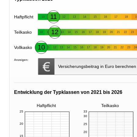
11
Haftpflicht
10
12
13
14
15
16
17
18
1
12
Teilkasko
10
11
13
14
15
16
17
18
19
20
21
22
23
10
Vollkasko
11
12
13
14
15
16
17
18
19
20
21
22
23
24
Anzeigen:
Versicherungsbeitrag in Euro berechnen
Entwicklung der Typklassen von 2021 bis 2026
Haftpflicht
Teilkasko
25
33
30
20
25
20
15