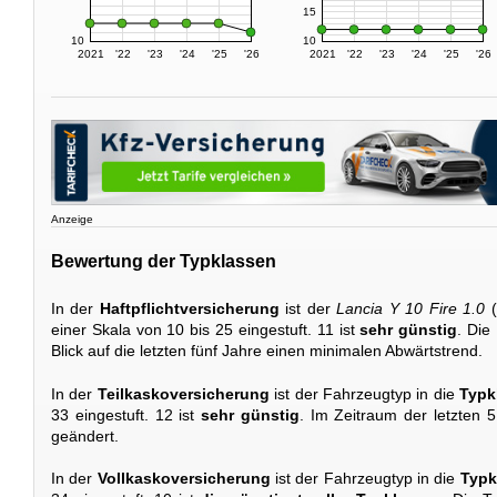
15
10
10
2021
'22
'23
'24
'25
'26
2021
'22
'23
'24
'25
'26
Anzeige
Bewertung der Typklassen
In der
Haftpflichtversicherung
ist der
Lancia Y 10 Fire 1.0
(
einer Skala von 10 bis 25 eingestuft. 11 ist
sehr günstig
. Die
Blick auf die letzten fünf Jahre einen minimalen Abwärtstrend.
In der
Teilkaskoversicherung
ist der Fahrzeugtyp in die
Typk
33 eingestuft. 12 ist
sehr günstig
. Im Zeitraum der letzten 5
geändert.
In der
Vollkaskoversicherung
ist der Fahrzeugtyp in die
Typk