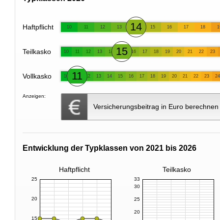
14
Haftpflicht
10
11
12
13
15
16
17
18
1
15
Teilkasko
10
11
12
13
14
16
17
18
19
20
21
22
23
11
Vollkasko
10
12
13
14
15
16
17
18
19
20
21
22
23
24
Anzeigen:
Versicherungsbeitrag in Euro berechnen
Entwicklung der Typklassen von 2021 bis 2026
Haftpflicht
Teilkasko
25
33
30
20
25
20
15