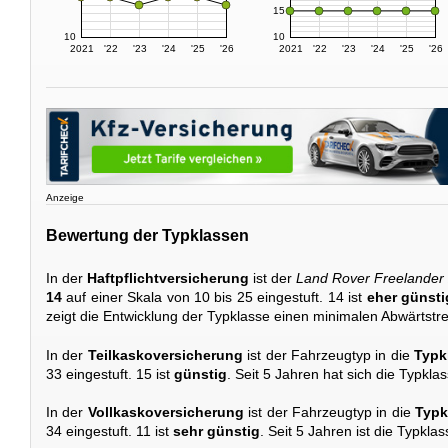
15
10
10
2021
'22
'23
'24
'25
'26
2021
'22
'23
'24
'25
'26
Anzeige
Bewertung der Typklassen
In der
Haftpflichtversicherung
ist der
Land Rover Freelander 
14
auf einer Skala von 10 bis 25 eingestuft. 14 ist
eher günsti
zeigt die Entwicklung der Typklasse einen minimalen Abwärtst
In der
Teilkaskoversicherung
ist der Fahrzeugtyp in die
Typk
33 eingestuft. 15 ist
günstig
. Seit 5 Jahren hat sich die Typkla
In der
Vollkaskoversicherung
ist der Fahrzeugtyp in die
Typk
34 eingestuft. 11 ist
sehr günstig
. Seit 5 Jahren ist die Typkl