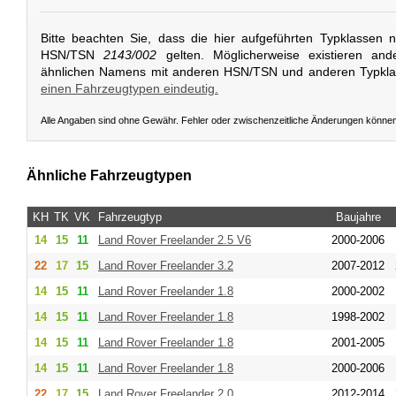
Bitte beachten Sie, dass die hier aufgeführten Typklassen 
HSN/TSN
2143/002
gelten. Möglicherweise existieren and
ähnlichen Namens mit anderen HSN/TSN und anderen Typkl
einen Fahrzeugtypen eindeutig.
Alle Angaben sind ohne Gewähr. Fehler oder zwischenzeitliche Änderungen könne
Ähnliche Fahrzeugtypen
KH
TK
VK
Fahrzeugtyp
Baujahre
14
15
11
Land Rover
Freelander 2.5 V6
2000-2006
22
17
15
Land Rover
Freelander 3.2
2007-2012
14
15
11
Land Rover
Freelander 1.8
2000-2002
14
15
11
Land Rover
Freelander 1.8
1998-2002
14
15
11
Land Rover
Freelander 1.8
2001-2005
14
15
11
Land Rover
Freelander 1.8
2000-2006
22
17
15
Land Rover
Freelander 2.0
2012-2014