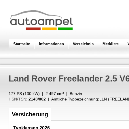
Startseite
Informationen
Verzeichnis
Merkliste
Land Rover
Freelander 2.5 V
177 PS (
130
kW
) |
2.497
cm³
|
Benzin
HSN/TSN
:
2143/002
| Amtliche Typbezeichnung: „
LN (FREELAND
Versicherung
Typklassen 2026