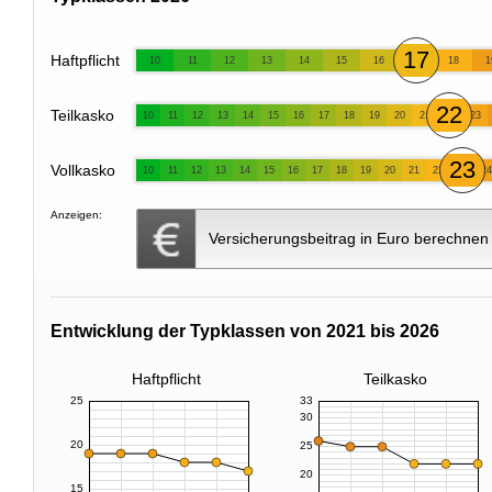
17
Haftpflicht
10
11
12
13
14
15
16
18
1
22
Teilkasko
10
11
12
13
14
15
16
17
18
19
20
21
23
23
Vollkasko
10
11
12
13
14
15
16
17
18
19
20
21
22
24
Anzeigen:
Versicherungsbeitrag in Euro berechnen
Entwicklung der Typklassen von 2021 bis 2026
Haftpflicht
Teilkasko
25
33
30
20
25
20
15