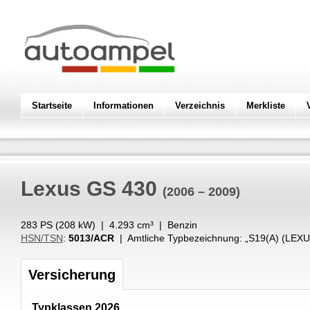
Startseite
Informationen
Verzeichnis
Merkliste
Lexus
GS 430
(2006 – 2009)
283 PS (
208
kW
) |
4.293
cm³
|
Benzin
HSN/TSN
:
5013/ACR
| Amtliche Typbezeichnung: „
S19(A) (LEXU
Versicherung
Typklassen 2026