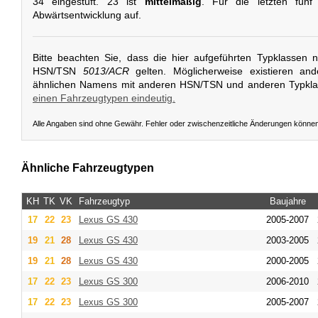
34 eingestuft. 23 ist
mittelmäßig
. Für die letzten fünf
Abwärtsentwicklung auf.
Bitte beachten Sie, dass die hier aufgeführten Typklassen 
HSN/TSN
5013/ACR
gelten. Möglicherweise existieren an
ähnlichen Namens mit anderen HSN/TSN und anderen Typkl
einen Fahrzeugtypen eindeutig.
Alle Angaben sind ohne Gewähr. Fehler oder zwischenzeitliche Änderungen könne
Ähnliche Fahrzeugtypen
KH
TK
VK
Fahrzeugtyp
Baujahre
17
22
23
Lexus
GS 430
2005-2007
19
21
28
Lexus
GS 430
2003-2005
19
21
28
Lexus
GS 430
2000-2005
17
22
23
Lexus
GS 300
2006-2010
17
22
23
Lexus
GS 300
2005-2007