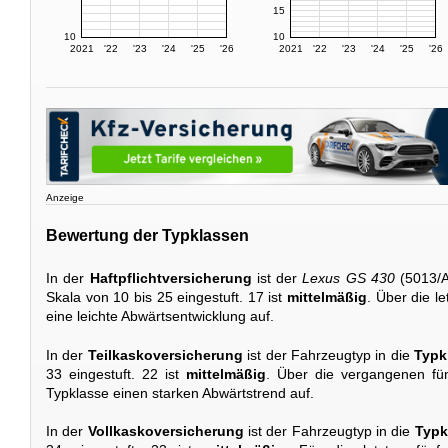
15
10
10
2021
'22
'23
'24
'25
'26
2021
'22
'23
'24
'25
'26
Anzeige
Bewertung der Typklassen
In der
Haftpflichtversicherung
ist der
Lexus GS 430
(5013/A
Skala von 10 bis 25 eingestuft. 17 ist
mittelmäßig
. Über die l
eine leichte Abwärtsentwicklung auf.
In der
Teilkaskoversicherung
ist der Fahrzeugtyp in die
Typk
33 eingestuft. 22 ist
mittelmäßig
. Über die vergangenen fün
Typklasse einen starken Abwärtstrend auf.
In der
Vollkaskoversicherung
ist der Fahrzeugtyp in die
Typk