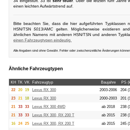
34 eingestuft. 33 ist
sehr teuer
. Über die letzten fünf Jahre 
einen leichten Aufwärtstrend auf.
Bitte beachten Sie, dass die hier aufgeführten Typklassen 
HSN/TSN
5013/AMC
gelten. Möglicherweise existieren an
ähnlichen Namens mit anderen HSN/TSN und anderen Typkl
einen Fahrzeugtypen eindeutig.
Alle Angaben sind ohne Gewähr. Fehler oder zwischenzeitliche Änderungen könne
Ähnliche Fahrzeugtypen
KH
TK
VK
Fahrzeugtyp
Baujahre
PS (
22
20
19
Lexus
RX 300
2003-2006
204 (
23
21
18
Lexus
RX 300
2000-2003
201 (
21
33
33
Lexus
RX 300 4WD
ab 2018
238 (
21
33
33
Lexus
RX 300, RX 200 T
ab 2015
238 (
16
24
25
Lexus
RX 300, RX 200 T
ab 2015
245 (