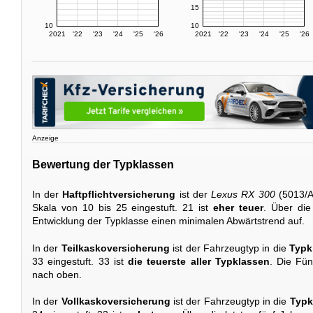
15
10
10
2021
'22
'23
'24
'25
'26
2021
'22
'23
'24
'25
'26
Anzeige
Bewertung der Typklassen
In der
Haftpflichtversicherung
ist der
Lexus RX 300
(5013/A
Skala von 10 bis 25 eingestuft. 21 ist
eher teuer
. Über die
Entwicklung der Typklasse einen minimalen Abwärtstrend auf.
In der
Teilkaskoversicherung
ist der Fahrzeugtyp in die
Typk
33 eingestuft. 33 ist
die teuerste aller Typklassen
. Die Fün
nach oben.
In der
Vollkaskoversicherung
ist der Fahrzeugtyp in die
Typk