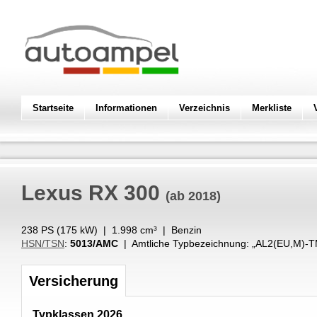
Startseite
Informationen
Verzeichnis
Merkliste
Lexus
RX 300
(ab 2018)
238 PS (
175
kW
) |
1.998
cm³
|
Benzin
HSN/TSN
:
5013/AMC
| Amtliche Typbezeichnung: „
AL2(EU,M)-T
Versicherung
Typklassen 2026