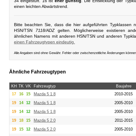
34 eingestuft. 16 ist
eher günstig
. Die Entwicklung der Typkla
einen leichten Abwärtstrend.
Bitte beachten Sie, dass die hier aufgeführten Typklassen 
HSN/TSN
7118/ADZ
gelten. Möglicherweise existieren an
ähnlichen Namens mit anderen HSN/TSN und anderen Typkl
einen Fahrzeugtypen eindeutig.
Alle Angaben sind ohne Gewähr. Fehler oder zwischenzeitliche Änderungen könne
Ähnliche Fahrzeugtypen
KH
TK
VK
Fahrzeugtyp
Baujahre
17
16
15
Mazda
5 1.8
2010-2015
19
14
12
Mazda
5 1.8
2005-2010
19
14
12
Mazda
5 1.8
2005-2010
19
18
15
Mazda
5 2.0
2011-2015
19
15
12
Mazda
5 2.0
2005-2010