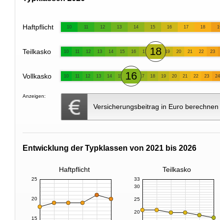
Haftpflicht
10
11
12
13
14
15
16
17
18
1
18
Teilkasko
10
11
12
13
14
15
16
17
19
20
21
22
23
16
Vollkasko
10
11
12
13
14
15
17
18
19
20
21
22
23
24
Anzeigen:
Versicherungsbeitrag in Euro berechnen
Entwicklung der Typklassen von 2021 bis 2026
Haftpflicht
Teilkasko
25
33
30
20
25
20
15