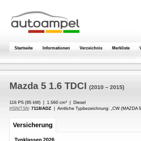
Startseite
Informationen
Verzeichnis
Merkliste
Mazda
5 1.6 TDCI
(2010 – 2015)
116 PS (
85
kW
) |
1.560
cm³
|
Diesel
HSN/TSN
:
7118/ADZ
| Amtliche Typbezeichnung: „
CW (MAZDA 5 
Versicherung
Typklassen 2026