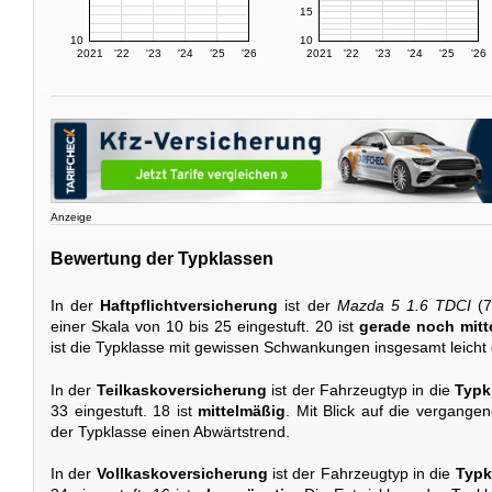
15
10
10
2021
'22
'23
'24
'25
'26
2021
'22
'23
'24
'25
'26
Anzeige
Bewertung der Typklassen
In der
Haftpflichtversicherung
ist der
Mazda 5 1.6 TDCI
(7
einer Skala von 10 bis 25 eingestuft. 20 ist
gerade noch mitt
ist die Typklasse mit gewissen Schwankungen insgesamt leicht 
In der
Teilkaskoversicherung
ist der Fahrzeugtyp in die
Typk
33 eingestuft. 18 ist
mittelmäßig
. Mit Blick auf die vergangen
der Typklasse einen Abwärtstrend.
In der
Vollkaskoversicherung
ist der Fahrzeugtyp in die
Typk