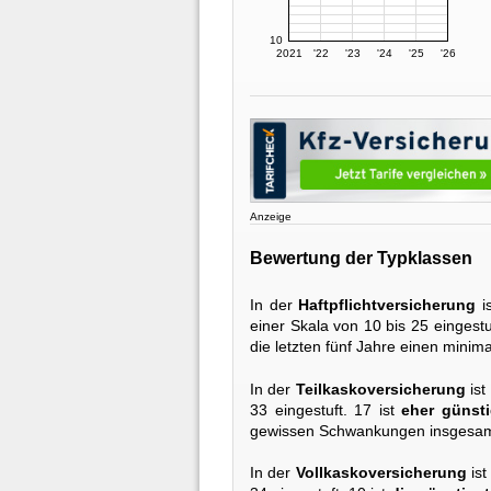
10
2021
'22
'23
'24
'25
'26
Anzeige
Bewertung der Typklassen
In der
Haftpflichtversicherung
i
einer Skala von 10 bis 25 eingestu
die letzten fünf Jahre einen mini
In der
Teilkaskoversicherung
ist
33 eingestuft. 17 ist
eher günst
gewissen Schwankungen insgesamt 
In der
Vollkaskoversicherung
ist