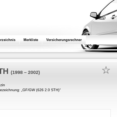
erzeichnis
Merkliste
Versicherungsrechner
☆
STH
(1998 – 2002)
zin
ezeichnung: „
GF/GW (626 2.0 STH)
“