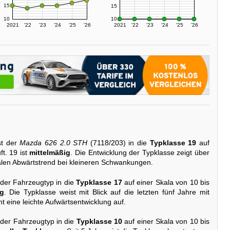
15
15
10
10
2021
'22
'23
'24
'25
'26
2021
'22
'23
'24
'25
'26
st der
Mazda 626 2.0 STH
(7118/203) in die
Typklasse 19
auf
ft. 19 ist
mittelmäßig
. Die Entwicklung der Typklasse zeigt über
malen Abwärtstrend bei kleineren Schwankungen.
 der Fahrzeugtyp in die
Typklasse 17
auf einer Skala von 10 bis
ig
. Die Typklasse weist mit Blick auf die letzten fünf Jahre mit
eine leichte Aufwärtsentwicklung auf.
 der Fahrzeugtyp in die
Typklasse 10
auf einer Skala von 10 bis