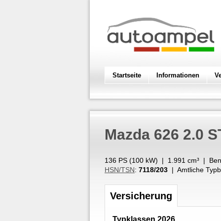
Startseite
Informationen
V
Mazda
626 2.0 
136 PS (
100
kW
) |
1.991
cm³
|
Ben
HSN/TSN
:
7118/203
| Amtliche Typb
Versicherung
Typklassen 2026