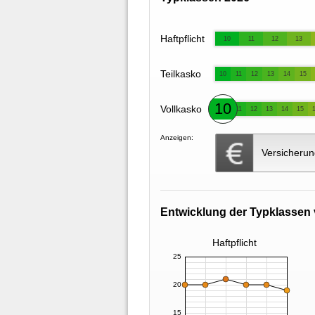
Haftpflicht
10
11
12
13
Teilkasko
10
11
12
13
14
15
10
Vollkasko
11
12
13
14
15
Anzeigen:
Versicherun
Entwicklung der Typklassen 
Haftpflicht
25
20
15