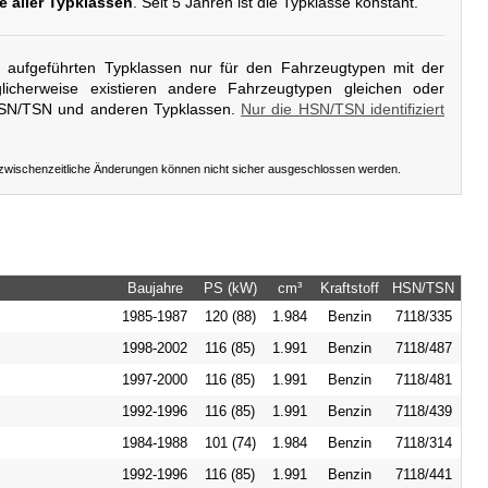
e aller Typklassen
. Seit 5 Jahren ist die Typklasse konstant.
er aufgeführten Typklassen nur für den Fahrzeugtypen mit der
icherweise existieren andere Fahrzeugtypen gleichen oder
HSN/TSN und anderen Typklassen.
Nur die HSN/TSN identifiziert
 zwischenzeitliche Änderungen können nicht sicher ausgeschlossen werden.
Baujahre
PS (kW)
cm³
Kraftstoff
HSN/TSN
1985-1987
120 (88)
1.984
Benzin
7118/335
1998-2002
116 (85)
1.991
Benzin
7118/487
1997-2000
116 (85)
1.991
Benzin
7118/481
1992-1996
116 (85)
1.991
Benzin
7118/439
1984-1988
101 (74)
1.984
Benzin
7118/314
1992-1996
116 (85)
1.991
Benzin
7118/441