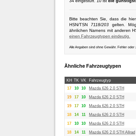
34 eingestuft. 10 ist
die günstigst
Bitte beachten Sie, dass die hi
HSN/TSN
7118/203
gelten. Mögl
ähnlichen Namens mit anderen 
einen Fahrzeugtypen eindeutig.
Alle Angaben sind ohne Gewähr. Fehler oder
Ähnliche Fahrzeugtypen
KH
TK
VK
Fahrzeugtyp
17
10
10
Mazda
626 2.0 STH
19
17
10
Mazda
626 2.0 STH
19
17
10
Mazda
626 2.0 STH
18
14
11
Mazda
626 2.0 STH
17
10
10
Mazda
626 2.0 STH
18
14
11
Mazda
626 2.0 STH Allrad