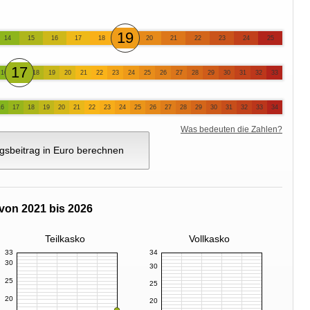
19
14
15
16
17
18
20
21
22
23
24
25
17
16
18
19
20
21
22
23
24
25
26
27
28
29
30
31
32
33
16
17
18
19
20
21
22
23
24
25
26
27
28
29
30
31
32
33
34
Was bedeuten die Zahlen?
gsbeitrag in Euro berechnen
von 2021 bis 2026
Teilkasko
Vollkasko
33
34
30
30
25
25
20
20