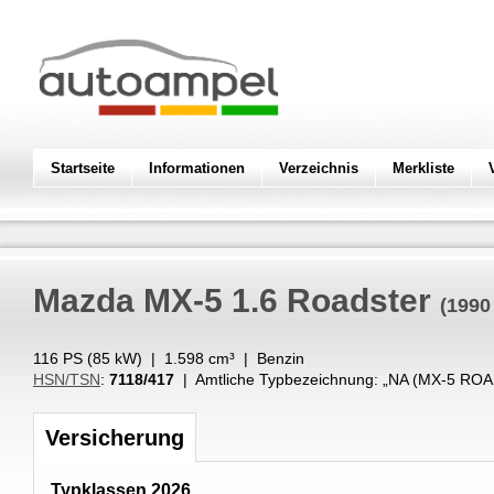
Startseite
Informationen
Verzeichnis
Merkliste
Mazda
MX-5 1.6 Roadster
(1990
116 PS (
85
kW
) |
1.598
cm³
|
Benzin
HSN/TSN
:
7118/417
| Amtliche Typbezeichnung: „
NA (MX-5 RO
Versicherung
Typklassen 2026