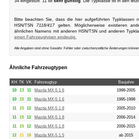
34 eingestuft. 11 ist
sehr günstig
. Die Typklasse ist in den let
Bitte beachten Sie, dass die hier aufgeführten Typklassen 
HSN/TSN
7118/417
gelten. Möglicherweise existieren and
ähnlichen Namens mit anderen HSN/TSN und anderen Typkl
einen Fahrzeugtypen eindeutig.
Alle Angaben sind ohne Gewähr. Fehler oder zwischenzeitliche Änderungen könne
Ähnliche Fahrzeugtypen
KH
TK
VK
Fahrzeugtyp
Baujahre
10
13
11
Mazda
MX-5 1.6
1998-2005
10
15
11
Mazda
MX-5 1.6
1995-1998
11
15
12
Mazda
MX-5 1.8
2005-2010
11
15
12
Mazda
MX-5 1.8
2006-2014
11
15
12
Mazda
MX-5 1.8
2006-2015
12
21
18
Mazda
MX-5 1.5
ab 2015