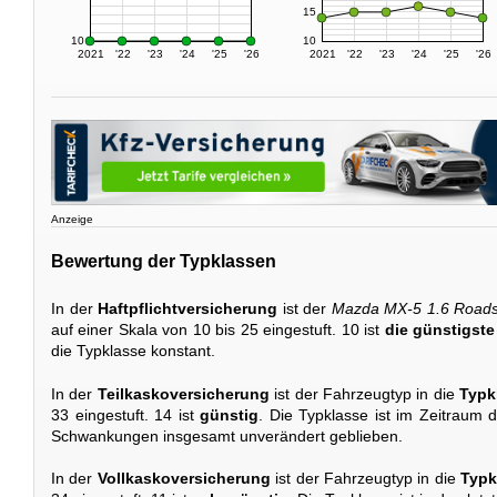
15
10
10
2021
'22
'23
'24
'25
'26
2021
'22
'23
'24
'25
'26
Anzeige
Bewertung der Typklassen
In der
Haftpflichtversicherung
ist der
Mazda MX-5 1.6 Roads
auf einer Skala von 10 bis 25 eingestuft. 10 ist
die günstigste
die Typklasse konstant.
In der
Teilkaskoversicherung
ist der Fahrzeugtyp in die
Typk
33 eingestuft. 14 ist
günstig
. Die Typklasse ist im Zeitraum de
Schwankungen insgesamt unverändert geblieben.
In der
Vollkaskoversicherung
ist der Fahrzeugtyp in die
Typk