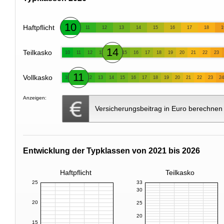
10
Haftpflicht
11
12
13
14
15
16
17
18
1
14
Teilkasko
10
11
12
13
15
16
17
18
19
20
21
22
23
11
Vollkasko
10
12
13
14
15
16
17
18
19
20
21
22
23
24
Anzeigen:
Versicherungsbeitrag in Euro berechnen
Entwicklung der Typklassen von 2021 bis 2026
Haftpflicht
Teilkasko
25
33
30
20
25
20
15