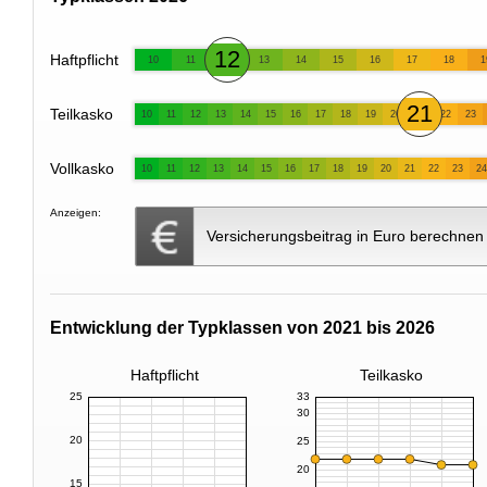
12
Haftpflicht
10
11
13
14
15
16
17
18
1
21
Teilkasko
10
11
12
13
14
15
16
17
18
19
20
22
23
Vollkasko
10
11
12
13
14
15
16
17
18
19
20
21
22
23
24
Anzeigen:
Versicherungsbeitrag in Euro berechnen
Entwicklung der Typklassen von 2021 bis 2026
Haftpflicht
Teilkasko
25
33
30
20
25
20
15