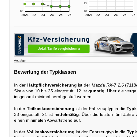
15
10
10
2021
'22
'23
'24
'25
'26
2021
'22
'23
'24
'25
'26
Anzeige
Bewertung der Typklassen
In der
Haftpflichtversicherung
ist der
Mazda RX-7 2.6
(7118/
Skala von 10 bis 25 eingestuft. 12 ist
günstig
. Über die verga
insgesamt minimal herabgestuft worden.
In der
Teilkaskoversicherung
ist der Fahrzeugtyp in die
Typk
33 eingestuft. 21 ist
mittelmäßig
. Über die letzten fünf Jahre
einen minimalen Abwärtstrend auf.
In der
Vollkaskoversicherung
ist der Fahrzeugtyp in die
Typk