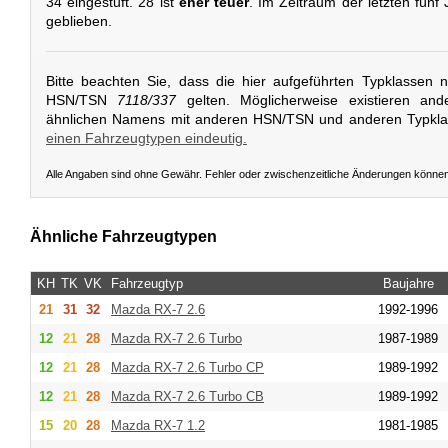
34 eingestuft. 28 ist
eher teuer
. Im Zeitraum der letzten fünf
geblieben.
Bitte beachten Sie, dass die hier aufgeführten Typklassen 
HSN/TSN
7118/337
gelten. Möglicherweise existieren and
ähnlichen Namens mit anderen HSN/TSN und anderen Typkl
einen Fahrzeugtypen eindeutig.
Alle Angaben sind ohne Gewähr. Fehler oder zwischenzeitliche Änderungen könne
Ähnliche Fahrzeugtypen
KH
TK
VK
Fahrzeugtyp
Baujahre
21
31
32
Mazda
RX-7 2.6
1992-1996
12
21
28
Mazda
RX-7 2.6 Turbo
1987-1989
12
21
28
Mazda
RX-7 2.6 Turbo CP
1989-1992
12
21
28
Mazda
RX-7 2.6 Turbo CB
1989-1992
15
20
28
Mazda
RX-7 1.2
1981-1985