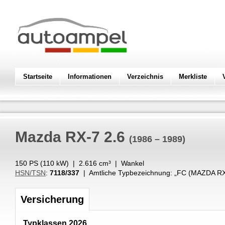
Startseite
Informationen
Verzeichnis
Merkliste
Mazda
RX-7 2.6
(1986 – 1989)
150 PS (
110
kW
) |
2.616
cm³
|
Wankel
HSN/TSN
:
7118/337
| Amtliche Typbezeichnung: „
FC (MAZDA RX
Versicherung
Typklassen 2026