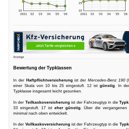
15
10
10
2021
'22
'23
'24
'25
'26
2021
'22
'23
'24
'25
'26
Anzeige
Bewertung der Typklassen
In der
Haftpflichtversicherung
ist der
Mercedes-Benz 190
(
einer Skala von 10 bis 25 eingestuft. 12 ist
günstig
. In de
Typklasse insgesamt leicht gesunken.
In der
Teilkaskoversicherung
ist der Fahrzeugtyp in die
Typk
33 eingestuft. 17 ist
eher günstig
. Über die vergangenen 
minimal nach oben entwickelt.
In der
Vollkaskoversicherung
ist der Fahrzeugtyp in die
Typk