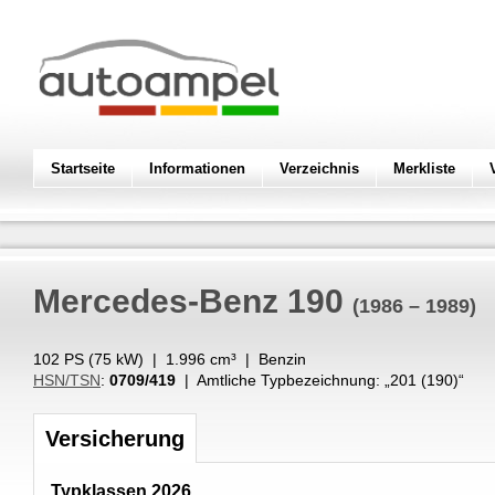
Startseite
Informationen
Verzeichnis
Merkliste
Mercedes-Benz
190
(1986 – 1989)
102 PS (
75
kW
) |
1.996
cm³
|
Benzin
HSN/TSN
:
0709/419
| Amtliche Typbezeichnung: „
201 (190)
“
Versicherung
Typklassen 2026