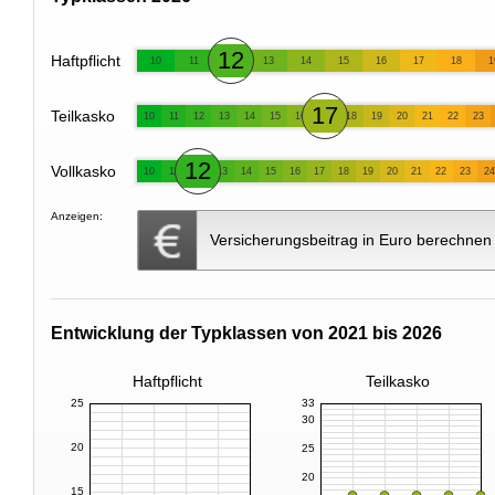
12
Haftpflicht
10
11
13
14
15
16
17
18
1
17
Teilkasko
10
11
12
13
14
15
16
18
19
20
21
22
23
12
Vollkasko
10
11
13
14
15
16
17
18
19
20
21
22
23
24
Anzeigen:
Versicherungsbeitrag in Euro berechnen
Entwicklung der Typklassen von 2021 bis 2026
Haftpflicht
Teilkasko
25
33
30
20
25
20
15