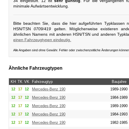
34 eingestuft. 12 ist
sehr günstig
. Für die vergangenen fü
minimale Aufwärtsentwicklung.
Bitte beachten Sie, dass die hier aufgeführten Typklassen 
HSN/TSN
0709/419
gelten. Möglicherweise existieren and
ähnlichen Namens mit anderen HSN/TSN und anderen Typkl
einen Fahrzeugtypen eindeutig.
Alle Angaben sind ohne Gewähr. Fehler oder zwischenzeitliche Änderungen könne
Ähnliche Fahrzeugtypen
KH
TK
VK
Fahrzeugtyp
Baujahre
12
17
12
Mercedes-Benz
190
1989-1990
12
17
12
Mercedes-Benz
190
1984-1989
12
17
12
Mercedes-Benz
190
1989-1990
12
17
12
Mercedes-Benz
190
1984-1993
12
17
12
Mercedes-Benz
190
1982-1985