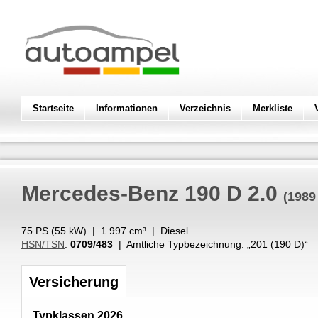
Startseite
Informationen
Verzeichnis
Merkliste
Mercedes-Benz
190 D 2.0
(1989
75 PS (
55
kW
) |
1.997
cm³
|
Diesel
HSN/TSN
:
0709/483
| Amtliche Typbezeichnung: „
201 (190 D)
“
Versicherung
Typklassen 2026