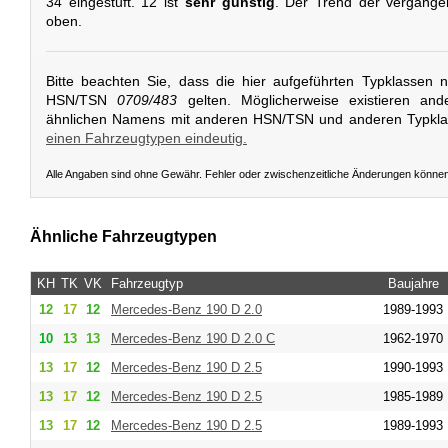
34 eingestuft. 12 ist
sehr günstig
. Der Trend der vergange
oben.
Bitte beachten Sie, dass die hier aufgeführten Typklassen 
HSN/TSN
0709/483
gelten. Möglicherweise existieren and
ähnlichen Namens mit anderen HSN/TSN und anderen Typkl
einen Fahrzeugtypen eindeutig.
Alle Angaben sind ohne Gewähr. Fehler oder zwischenzeitliche Änderungen könne
Ähnliche Fahrzeugtypen
KH
TK
VK
Fahrzeugtyp
Baujahre
12
17
12
Mercedes-Benz
190 D 2.0
1989-1993
10
13
13
Mercedes-Benz
190 D 2.0 C
1962-1970
13
17
12
Mercedes-Benz
190 D 2.5
1990-1993
13
17
12
Mercedes-Benz
190 D 2.5
1985-1989
13
17
12
Mercedes-Benz
190 D 2.5
1989-1993