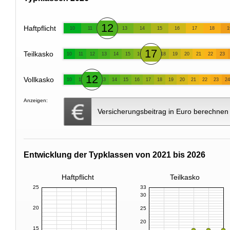
12
Haftpflicht
10
11
13
14
15
16
17
18
1
17
Teilkasko
10
11
12
13
14
15
16
18
19
20
21
22
23
12
Vollkasko
10
11
13
14
15
16
17
18
19
20
21
22
23
24
Anzeigen:
Versicherungsbeitrag in Euro berechnen
Entwicklung der Typklassen von 2021 bis 2026
Haftpflicht
Teilkasko
25
33
30
20
25
20
15