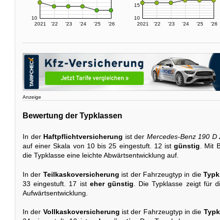
15
10
10
2021
'22
'23
'24
'25
'26
2021
'22
'23
'24
'25
'26
Anzeige
Bewertung der Typklassen
In der
Haftpflichtversicherung
ist der
Mercedes-Benz 190 D 
auf einer Skala von 10 bis 25 eingestuft. 12 ist
günstig
. Mit 
die Typklasse eine leichte Abwärtsentwicklung auf.
In der
Teilkaskoversicherung
ist der Fahrzeugtyp in die
Typk
33 eingestuft. 17 ist
eher günstig
. Die Typklasse zeigt für d
Aufwärtsentwicklung.
In der
Vollkaskoversicherung
ist der Fahrzeugtyp in die
Typk