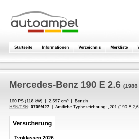
Startseite
Informationen
Verzeichnis
Merkliste
Mercedes-Benz
190 E 2.6
(1986
160 PS (
118
kW
) |
2.597
cm³
|
Benzin
HSN/TSN
:
0709/427
| Amtliche Typbezeichnung: „
201 (190 E 2,6
Versicherung
Typklassen 2026