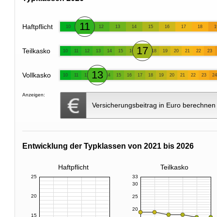
11
Haftpflicht
10
12
13
14
15
16
17
18
1
17
Teilkasko
10
11
12
13
14
15
16
18
19
20
21
22
23
13
Vollkasko
10
11
12
14
15
16
17
18
19
20
21
22
23
24
Anzeigen:
Versicherungsbeitrag in Euro berechnen
Entwicklung der Typklassen von 2021 bis 2026
Haftpflicht
Teilkasko
25
33
30
20
25
20
15