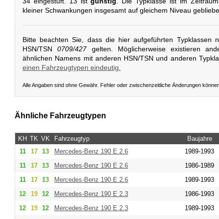
34 eingestuft. 13 ist
günstig
. Die Typklasse ist im Zeitrau
kleiner Schwankungen insgesamt auf gleichem Niveau gebliebe
Bitte beachten Sie, dass die hier aufgeführten Typklassen 
HSN/TSN
0709/427
gelten. Möglicherweise existieren and
ähnlichen Namens mit anderen HSN/TSN und anderen Typkl
einen Fahrzeugtypen eindeutig.
Alle Angaben sind ohne Gewähr. Fehler oder zwischenzeitliche Änderungen könne
Ähnliche Fahrzeugtypen
KH
TK
VK
Fahrzeugtyp
Baujahre
11
17
13
Mercedes-Benz
190 E 2.6
1989-1993
11
17
13
Mercedes-Benz
190 E 2.6
1986-1989
11
17
13
Mercedes-Benz
190 E 2.6
1989-1993
12
19
12
Mercedes-Benz
190 E 2.3
1986-1993
12
19
12
Mercedes-Benz
190 E 2.3
1989-1993