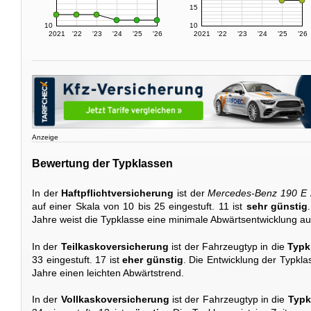
15
10
10
2021
'22
'23
'24
'25
'26
2021
'22
'23
'24
'25
'26
Anzeige
Bewertung der Typklassen
In der
Haftpflichtversicherung
ist der
Mercedes-Benz 190 E 
auf einer Skala von 10 bis 25 eingestuft. 11 ist
sehr günstig
Jahre weist die Typklasse eine minimale Abwärtsentwicklung au
In der
Teilkaskoversicherung
ist der Fahrzeugtyp in die
Typk
33 eingestuft. 17 ist
eher günstig
. Die Entwicklung der Typkla
Jahre einen leichten Abwärtstrend.
In der
Vollkaskoversicherung
ist der Fahrzeugtyp in die
Typk