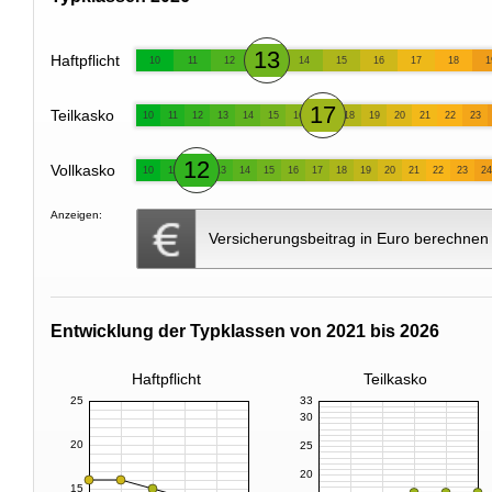
13
Haftpflicht
10
11
12
14
15
16
17
18
1
17
Teilkasko
10
11
12
13
14
15
16
18
19
20
21
22
23
12
Vollkasko
10
11
13
14
15
16
17
18
19
20
21
22
23
24
Anzeigen:
Versicherungsbeitrag in Euro berechnen
Entwicklung der Typklassen von 2021 bis 2026
Haftpflicht
Teilkasko
25
33
30
20
25
20
15