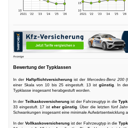
15
10
10
2021
'22
'23
'24
'25
'26
2021
'22
'23
'24
'25
'26
Anzeige
Bewertung der Typklassen
In der
Haftpflichtversicherung
ist der
Mercedes-Benz 200
(
einer Skala von 10 bis 25 eingestuft. 13 ist
günstig
. In de
Typklasse insgesamt herabgestuft worden.
In der
Teilkaskoversicherung
ist der Fahrzeugtyp in die
Typk
33 eingestuft. 17 ist
eher günstig
. Über die letzten fünf Jah
Schwankungen insgesamt eine minimale Aufwärtsentwicklung a
In der
Vollkaskoversicherung
ist der Fahrzeugtyp in die
Typk