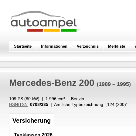
Startseite
Informationen
Verzeichnis
Merkliste
Mercedes-Benz
200
(1989 – 1995)
109 PS (
80
kW
) |
1.996
cm³
|
Benzin
HSN/TSN
:
0708/335
| Amtliche Typbezeichnung: „
124 (200)
“
Versicherung
Typklassen 2026