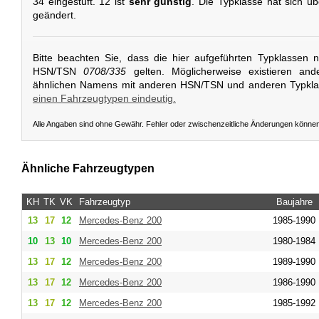
34 eingestuft. 12 ist
sehr günstig
. Die Typklasse hat sich üb
geändert.
Bitte beachten Sie, dass die hier aufgeführten Typklassen 
HSN/TSN
0708/335
gelten. Möglicherweise existieren and
ähnlichen Namens mit anderen HSN/TSN und anderen Typkl
einen Fahrzeugtypen eindeutig.
Alle Angaben sind ohne Gewähr. Fehler oder zwischenzeitliche Änderungen könne
Ähnliche Fahrzeugtypen
KH
TK
VK
Fahrzeugtyp
Baujahre
13
17
12
Mercedes-Benz
200
1985-1990
10
13
10
Mercedes-Benz
200
1980-1984
13
17
12
Mercedes-Benz
200
1989-1990
13
17
12
Mercedes-Benz
200
1986-1990
13
17
12
Mercedes-Benz
200
1985-1992