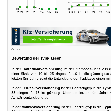
15
10
10
2021
'22
'23
'24
'25
'26
2021
'22
'23
'24
'25
'26
Anzeige
Bewertung der Typklassen
In der
Haftpflichtversicherung
ist der
Mercedes-Benz 230
(
einer Skala von 10 bis 25 eingestuft. 10 ist
die günstigste 
letzten fünf Jahre zeigt die Entwicklung der Typklasse einen m
In der
Teilkaskoversicherung
ist der Fahrzeugtyp in die
Typk
33 eingestuft. 13 ist
günstig
. Über die letzten fünf Jahre 
Aufwärtsentwicklung auf.
In der
Vollkaskoversicherung
ist der Fahrzeugtyp in die
Typk