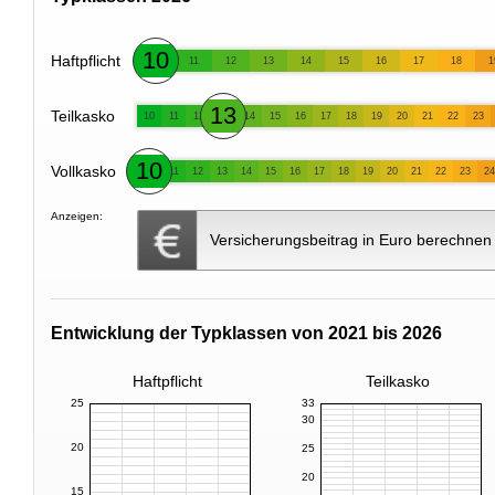
10
Haftpflicht
11
12
13
14
15
16
17
18
1
13
Teilkasko
10
11
12
14
15
16
17
18
19
20
21
22
23
10
Vollkasko
11
12
13
14
15
16
17
18
19
20
21
22
23
24
Anzeigen:
Versicherungsbeitrag in Euro berechnen
Entwicklung der Typklassen von 2021 bis 2026
Haftpflicht
Teilkasko
25
33
30
20
25
20
15