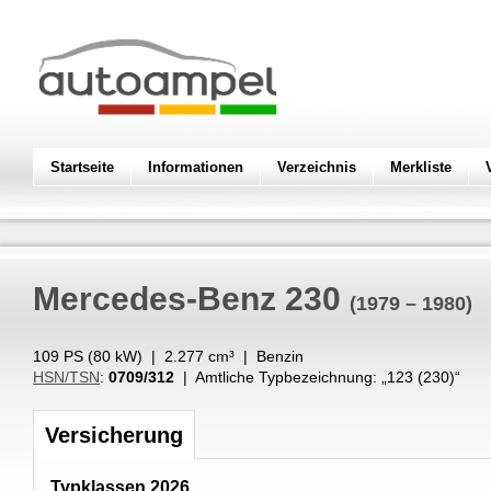
Startseite
Informationen
Verzeichnis
Merkliste
Mercedes-Benz
230
(1979 – 1980)
109 PS (
80
kW
) |
2.277
cm³
|
Benzin
HSN/TSN
:
0709/312
| Amtliche Typbezeichnung: „
123 (230)
“
Versicherung
Typklassen 2026