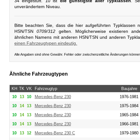
34 eingestuft. 10 ist
die günstigste aller Typklassen
. Se
unverändertem Niveau.
Bitte beachten Sie, dass die hier aufgeführten Typklassen 
HSN/TSN
0709/312
gelten. Möglicherweise existieren and
ähnlichen Namens mit anderen HSN/TSN und anderen Typkl
einen Fahrzeugtypen eindeutig.
Alle Angaben sind ohne Gewähr. Fehler oder zwischenzeitliche Änderungen könne
Ähnliche Fahrzeugtypen
KH
TK
VK
Fahrzeugtyp
Baujahre
10
13
10
Mercedes-Benz
230
1976-1981
10
14
13
Mercedes-Benz
230
1975-1984
10
14
13
Mercedes-Benz
230
1965-1984
10
14
13
Mercedes-Benz
230
1966-1981
10
13
12
Mercedes-Benz
230 C
1979-1980