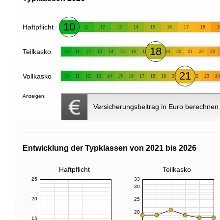
10
Haftpflicht
11
12
13
14
15
16
17
18
1
18
Teilkasko
10
11
12
13
14
15
16
17
19
20
21
22
23
21
Vollkasko
10
11
12
13
14
15
16
17
18
19
20
22
23
24
Anzeigen:
Versicherungsbeitrag in Euro berechnen
Entwicklung der Typklassen von 2021 bis 2026
Haftpflicht
Teilkasko
25
33
30
20
25
20
15