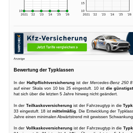
15
10
10
2021
'22
'23
'24
'25
'26
2021
'22
'23
'24
'25
'26
Anzeige
Bewertung der Typklassen
In der
Haftpflichtversicherung
ist der
Mercedes-Benz 250 8
auf einer Skala von 10 bis 25 eingestuft. 10 ist
die günstigs
hat sich über die letzten 5 Jahre hinweg nicht geändert.
In der
Teilkaskoversicherung
ist der Fahrzeugtyp in die
Typk
33 eingestuft. 18 ist
mittelmäßig
. Die Entwicklung der Typklasse
Jahre einen minimalen Abwärtstrend mit gewissen Schwankung
In der
Vollkaskoversicherung
ist der Fahrzeugtyp in die
Typk