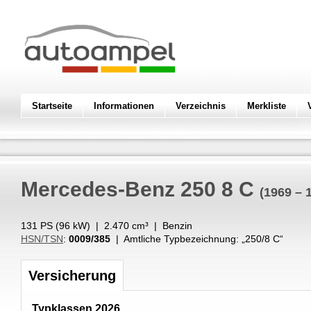
Startseite
Informationen
Verzeichnis
Merkliste
Mercedes-Benz
250 8 C
(1969 – 
131 PS (
96
kW
) |
2.470
cm³
|
Benzin
HSN/TSN
:
0009/385
| Amtliche Typbezeichnung: „
250/8 C
“
Versicherung
Typklassen 2026