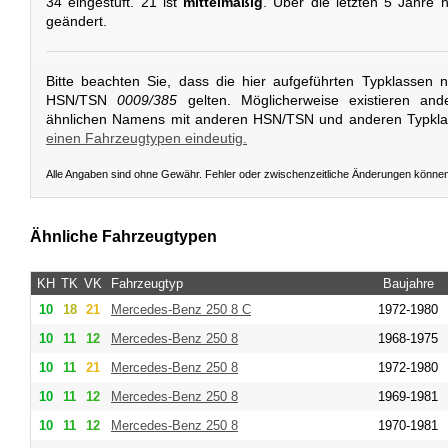
34 eingestuft. 21 ist
mittelmäßig
. Über die letzten 5 Jahre 
geändert.
Bitte beachten Sie, dass die hier aufgeführten Typklassen 
HSN/TSN
0009/385
gelten. Möglicherweise existieren and
ähnlichen Namens mit anderen HSN/TSN und anderen Typkl
einen Fahrzeugtypen eindeutig.
Alle Angaben sind ohne Gewähr. Fehler oder zwischenzeitliche Änderungen könne
Ähnliche Fahrzeugtypen
KH
TK
VK
Fahrzeugtyp
Baujahre
10
18
21
Mercedes-Benz
250 8 C
1972-1980
10
11
12
Mercedes-Benz
250 8
1968-1975
10
11
21
Mercedes-Benz
250 8
1972-1980
10
11
12
Mercedes-Benz
250 8
1969-1981
10
11
12
Mercedes-Benz
250 8
1970-1981