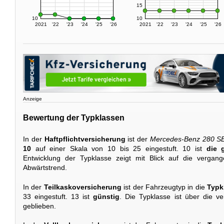
15
10
10
2021
'22
'23
'24
'25
'26
2021
'22
'23
'24
'25
'26
Anzeige
Bewertung der Typklassen
In der
Haftpflichtversicherung
ist der
Mercedes-Benz 280 S
10
auf einer Skala von 10 bis 25 eingestuft. 10 ist
die 
Entwicklung der Typklasse zeigt mit Blick auf die vergan
Abwärtstrend.
In der
Teilkaskoversicherung
ist der Fahrzeugtyp in die
Typk
33 eingestuft. 13 ist
günstig
. Die Typklasse ist über die v
geblieben.