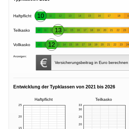
10
Haftpflicht
11
12
13
14
15
16
17
18
1
13
Teilkasko
10
11
12
14
15
16
17
18
19
20
21
22
23
12
Vollkasko
10
11
13
14
15
16
17
18
19
20
21
22
23
24
Anzeigen:
Versicherungsbeitrag in Euro berechnen
Entwicklung der Typklassen von 2021 bis 2026
Haftpflicht
Teilkasko
25
33
30
20
25
20
15