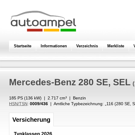
Startseite
Informationen
Verzeichnis
Merkliste
Mercedes-Benz
280 SE, SEL
185 PS (
136
kW
) |
2.717
cm³
|
Benzin
HSN/TSN
:
0009/436
| Amtliche Typbezeichnung: „
116 (280 SE, 
Versicherung
Typklassen 2026