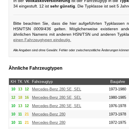
In der
Vollkaskoversicherung
ist der Fahrzeugtyp in die
Typk
34 eingestuft. 12 ist
sehr günstig
. Die Typklasse ist seit 5 Jah
Bitte beachten Sie, dass die hier aufgeführten Typklassen 
HSN/TSN
0009/436
gelten. Möglicherweise existieren and
ähnlichen Namens mit anderen HSN/TSN und anderen Typkl
einen Fahrzeugtypen eindeutig.
Alle Angaben sind ohne Gewähr. Fehler oder zwischenzeitliche Änderungen könne
Ähnliche Fahrzeugtypen
KH
TK
VK
Fahrzeugtyp
Baujahre
10
13
12
Mercedes-Benz
280 SE, SEL
1973-1980
12
18
16
Mercedes-Benz
280 SE, SEL
1980-1985
10
13
12
Mercedes-Benz
280 SE, SEL
1976-1978
10
11
21
Mercedes-Benz
280
1973-1978
10
11
21
Mercedes-Benz
280
1972-1975