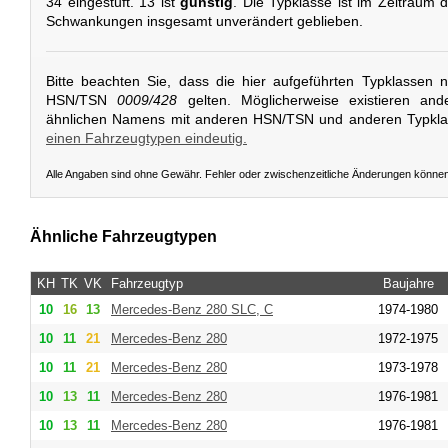
34 eingestuft. 13 ist
günstig
. Die Typklasse ist im Zeitraum de
Schwankungen insgesamt unverändert geblieben.
Bitte beachten Sie, dass die hier aufgeführten Typklassen 
HSN/TSN
0009/428
gelten. Möglicherweise existieren and
ähnlichen Namens mit anderen HSN/TSN und anderen Typkl
einen Fahrzeugtypen eindeutig.
Alle Angaben sind ohne Gewähr. Fehler oder zwischenzeitliche Änderungen könne
Ähnliche Fahrzeugtypen
KH
TK
VK
Fahrzeugtyp
Baujahre
10
16
13
Mercedes-Benz
280 SLC, C
1974-1980
10
11
21
Mercedes-Benz
280
1972-1975
10
11
21
Mercedes-Benz
280
1973-1978
10
13
11
Mercedes-Benz
280
1976-1981
10
13
11
Mercedes-Benz
280
1976-1981