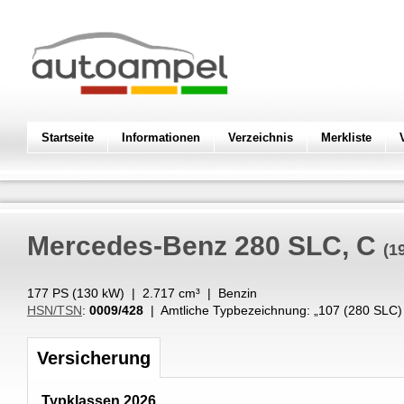
Startseite
Informationen
Verzeichnis
Merkliste
Mercedes-Benz
280 SLC, C
(1
177 PS (
130
kW
) |
2.717
cm³
|
Benzin
HSN/TSN
:
0009/428
| Amtliche Typbezeichnung: „
107 (280 SLC)
Versicherung
Typklassen 2026