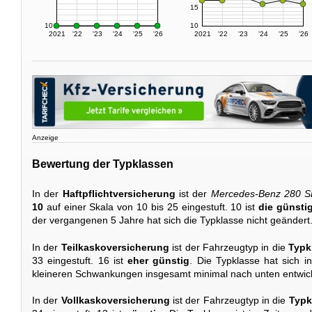
15
10
10
2021
'22
'23
'24
'25
'26
2021
'22
'23
'24
'25
'26
Anzeige
Bewertung der Typklassen
In der
Haftpflichtversicherung
ist der
Mercedes-Benz 280 S
10
auf einer Skala von 10 bis 25 eingestuft. 10 ist
die günstig
der vergangenen 5 Jahre hat sich die Typklasse nicht geändert
In der
Teilkaskoversicherung
ist der Fahrzeugtyp in die
Typk
33 eingestuft. 16 ist
eher günstig
. Die Typklasse hat sich 
kleineren Schwankungen insgesamt minimal nach unten entwick
In der
Vollkaskoversicherung
ist der Fahrzeugtyp in die
Typk