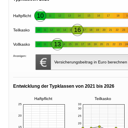
10
Haftpflicht
11
12
13
14
15
16
17
18
1
16
Teilkasko
10
11
12
13
14
15
17
18
19
20
21
22
23
13
Vollkasko
10
11
12
14
15
16
17
18
19
20
21
22
23
24
Anzeigen:
Versicherungsbeitrag in Euro berechnen
Entwicklung der Typklassen von 2021 bis 2026
Haftpflicht
Teilkasko
25
33
30
20
25
20
15