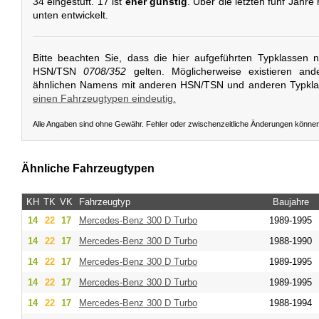
34 eingestuft. 17 ist
eher günstig
. Über die letzten fünf Jahre
unten entwickelt.
Bitte beachten Sie, dass die hier aufgeführten Typklassen 
HSN/TSN
0708/352
gelten. Möglicherweise existieren and
ähnlichen Namens mit anderen HSN/TSN und anderen Typkl
einen Fahrzeugtypen eindeutig.
Alle Angaben sind ohne Gewähr. Fehler oder zwischenzeitliche Änderungen könne
Ähnliche Fahrzeugtypen
KH
TK
VK
Fahrzeugtyp
Baujahre
14
22
17
Mercedes-Benz
300 D Turbo
1989-1995
14
22
17
Mercedes-Benz
300 D Turbo
1988-1990
14
22
17
Mercedes-Benz
300 D Turbo
1989-1995
14
22
17
Mercedes-Benz
300 D Turbo
1989-1995
14
22
17
Mercedes-Benz
300 D Turbo
1988-1994