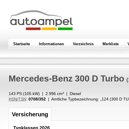
Startseite
Informationen
Verzeichnis
Merkliste
Mercedes-Benz
300 D Turbo
(
143 PS (
105
kW
) |
2.996
cm³
|
Diesel
HSN/TSN
:
0708/352
| Amtliche Typbezeichnung: „
124 (300 D T
Versicherung
Typklassen 2026