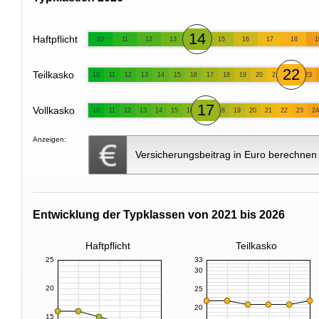
14
Haftpflicht
10
11
12
13
15
16
17
18
1
22
Teilkasko
10
11
12
13
14
15
16
17
18
19
20
21
23
17
Vollkasko
10
11
12
13
14
15
16
18
19
20
21
22
23
24
Anzeigen:
Versicherungsbeitrag in Euro berechnen
Entwicklung der Typklassen von 2021 bis 2026
Haftpflicht
Teilkasko
25
33
30
20
25
20
15