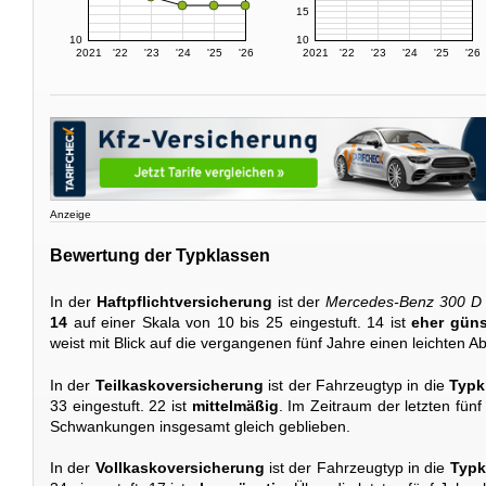
15
10
10
2021
'22
'23
'24
'25
'26
2021
'22
'23
'24
'25
'26
Anzeige
Bewertung der Typklassen
In der
Haftpflichtversicherung
ist der
Mercedes-Benz 300 D
14
auf einer Skala von 10 bis 25 eingestuft. 14 ist
eher güns
weist mit Blick auf die vergangenen fünf Jahre einen leichten A
In der
Teilkaskoversicherung
ist der Fahrzeugtyp in die
Typk
33 eingestuft. 22 ist
mittelmäßig
. Im Zeitraum der letzten fünf 
Schwankungen insgesamt gleich geblieben.
In der
Vollkaskoversicherung
ist der Fahrzeugtyp in die
Typk