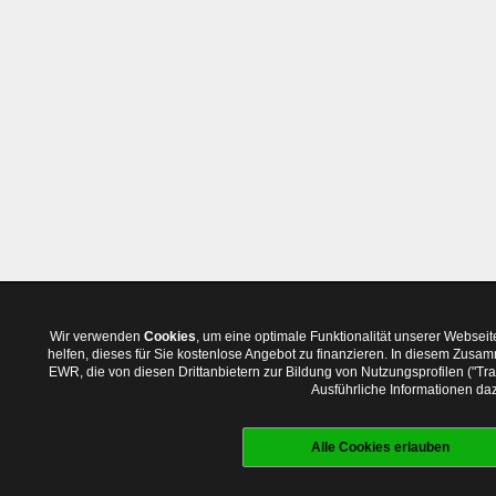
Wir verwenden
Cookies
, um eine optimale Funktionalität unserer Websei
helfen, dieses für Sie kostenlose Angebot zu finanzieren. In diesem Zus
EWR, die von diesen Drittanbietern zur Bildung von Nutzungsprofilen ("T
Ausführliche Informationen daz
Alle Cookies erlauben