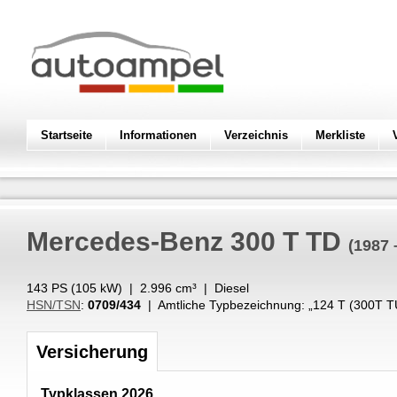
Startseite
Informationen
Verzeichnis
Merkliste
Mercedes-Benz
300 T TD
(1987 
143 PS (
105
kW
) |
2.996
cm³
|
Diesel
HSN/TSN
:
0709/434
| Amtliche Typbezeichnung: „
124 T (300T 
Versicherung
Typklassen 2026