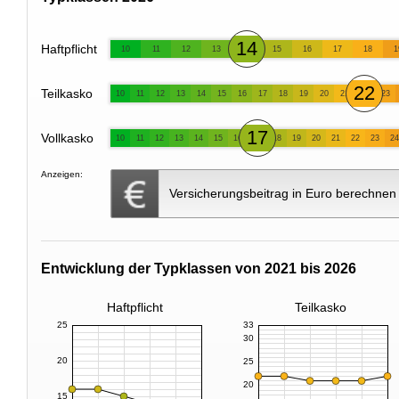
14
Haftpflicht
10
11
12
13
15
16
17
18
1
22
Teilkasko
10
11
12
13
14
15
16
17
18
19
20
21
23
17
Vollkasko
10
11
12
13
14
15
16
18
19
20
21
22
23
24
Anzeigen:
Versicherungsbeitrag in Euro berechnen
Entwicklung der Typklassen von 2021 bis 2026
Haftpflicht
Teilkasko
25
33
30
20
25
20
15