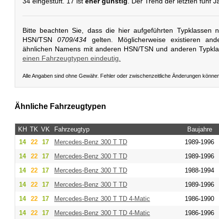
34 eingestuft. 17 ist
eher günstig
. Der Trend der letzten fünf 
Bitte beachten Sie, dass die hier aufgeführten Typklassen 
HSN/TSN
0709/434
gelten. Möglicherweise existieren and
ähnlichen Namens mit anderen HSN/TSN und anderen Typkl
einen Fahrzeugtypen eindeutig.
Alle Angaben sind ohne Gewähr. Fehler oder zwischenzeitliche Änderungen könne
Ähnliche Fahrzeugtypen
KH
TK
VK
Fahrzeugtyp
Baujahre
14
22
17
Mercedes-Benz
300 T TD
1989-1996
14
22
17
Mercedes-Benz
300 T TD
1989-1996
14
22
17
Mercedes-Benz
300 T TD
1988-1994
14
22
17
Mercedes-Benz
300 T TD
1989-1996
14
22
17
Mercedes-Benz
300 T TD 4-Matic
1986-1990
14
22
17
Mercedes-Benz
300 T TD 4-Matic
1986-1996