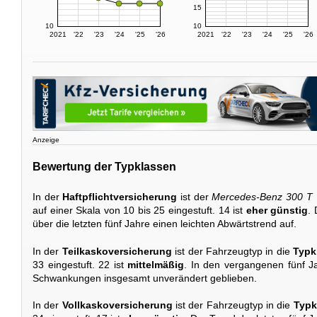
15
10
10
2021
'22
'23
'24
'25
'26
2021
'22
'23
'24
'25
'26
Anzeige
Bewertung der Typklassen
In der
Haftpflichtversicherung
ist der
Mercedes-Benz 300 T
auf einer Skala von 10 bis 25 eingestuft. 14 ist
eher günstig
.
über die letzten fünf Jahre einen leichten Abwärtstrend auf.
In der
Teilkaskoversicherung
ist der Fahrzeugtyp in die
Typk
33 eingestuft. 22 ist
mittelmäßig
. In den vergangenen fünf Jah
Schwankungen insgesamt unverändert geblieben.
In der
Vollkaskoversicherung
ist der Fahrzeugtyp in die
Typk