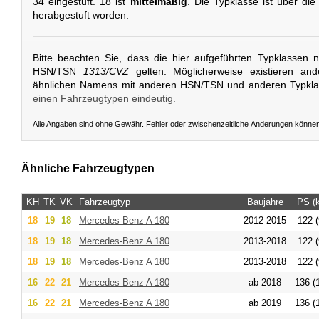
34 eingestuft. 18 ist
mittelmäßig
. Die Typklasse ist über die
herabgestuft worden.
Bitte beachten Sie, dass die hier aufgeführten Typklassen 
HSN/TSN
1313/CVZ
gelten. Möglicherweise existieren an
ähnlichen Namens mit anderen HSN/TSN und anderen Typkl
einen Fahrzeugtypen eindeutig.
Alle Angaben sind ohne Gewähr. Fehler oder zwischenzeitliche Änderungen könne
Ähnliche Fahrzeugtypen
KH
TK
VK
Fahrzeugtyp
Baujahre
PS (
18
19
18
Mercedes-Benz
A 180
2012-2015
122 (
18
19
18
Mercedes-Benz
A 180
2013-2018
122 (
18
19
18
Mercedes-Benz
A 180
2013-2018
122 (
16
22
21
Mercedes-Benz
A 180
ab 2018
136 (
16
22
21
Mercedes-Benz
A 180
ab 2019
136 (