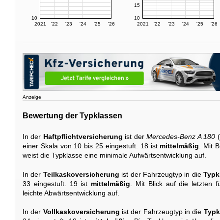
15
10
10
2021
'22
'23
'24
'25
'26
2021
'22
'23
'24
'25
'26
Anzeige
Bewertung der Typklassen
In der
Haftpflichtversicherung
ist der
Mercedes-Benz A 180
(
einer Skala von 10 bis 25 eingestuft. 18 ist
mittelmäßig
. Mit 
weist die Typklasse eine minimale Aufwärtsentwicklung auf.
In der
Teilkaskoversicherung
ist der Fahrzeugtyp in die
Typk
33 eingestuft. 19 ist
mittelmäßig
. Mit Blick auf die letzten 
leichte Abwärtsentwicklung auf.
In der
Vollkaskoversicherung
ist der Fahrzeugtyp in die
Typk