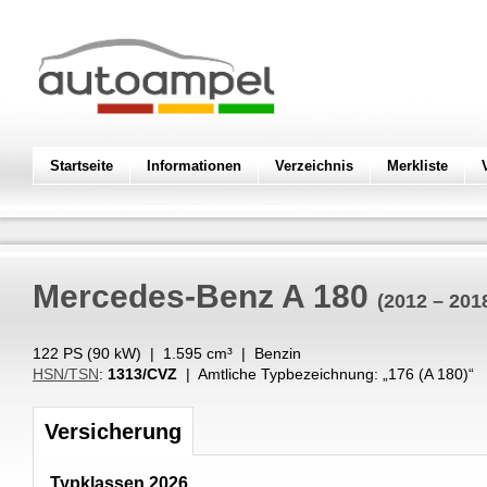
Startseite
Informationen
Verzeichnis
Merkliste
Mercedes-Benz
A 180
(2012 – 201
122 PS (
90
kW
) |
1.595
cm³
|
Benzin
HSN/TSN
:
1313/CVZ
| Amtliche Typbezeichnung: „
176 (A 180)
“
Versicherung
Typklassen 2026