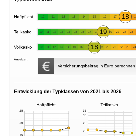
18
Haftpflicht
10
11
12
13
14
15
16
17
1
19
Teilkasko
10
11
12
13
14
15
16
17
18
20
21
22
23
18
Vollkasko
10
11
12
13
14
15
16
17
19
20
21
22
23
24
Anzeigen:
Versicherungsbeitrag in Euro berechnen
Entwicklung der Typklassen von 2021 bis 2026
Haftpflicht
Teilkasko
25
33
30
20
25
20
15