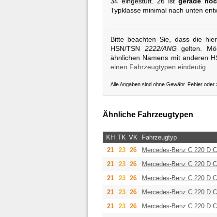
34 eingestuft. 26 ist
gerade noc
Typklasse minimal nach unten entw
Bitte beachten Sie, dass die hi
HSN/TSN
2222/ANG
gelten. Mög
ähnlichen Namens mit anderen 
einen Fahrzeugtypen eindeutig.
Alle Angaben sind ohne Gewähr. Fehler oder
Ähnliche Fahrzeugtypen
KH
TK
VK
Fahrzeugtyp
21
23
26
Mercedes-Benz
C 220 D 
21
23
26
Mercedes-Benz
C 220 D 
21
23
26
Mercedes-Benz
C 220 D 
21
23
26
Mercedes-Benz
C 220 D 
21
23
26
Mercedes-Benz
C 220 D 