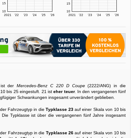
15
15
10
10
2021
'22
'23
'24
'25
'26
2021
'22
'23
'24
'25
'26
ist der
Mercedes-Benz C 220 D Coupe
(2222/ANG) in die
10 bis 25 eingestuft. 21 ist
eher teuer
. In den vergangenen fünf
ringfügiger Schwankungen insgesamt unverändert geblieben.
 der Fahrzeugtyp in die
Typklasse 23
auf einer Skala von 10 bis
. Die Typklasse ist über die vergangenen fünf Jahre insgesamt
 der Fahrzeugtyp in die
Typklasse 26
auf einer Skala von 10 bis