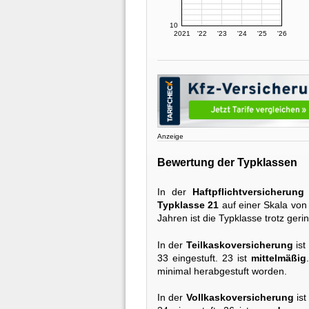
10
2021
'22
'23
'24
'25
'26
Anzeige
Bewertung der Typklassen
In der
Haftpflichtversicherung
Typklasse 21
auf einer Skala von 
Jahren ist die Typklasse trotz ge
In der
Teilkaskoversicherung
ist
33 eingestuft. 23 ist
mittelmäßig
minimal herabgestuft worden.
In der
Vollkaskoversicherung
ist