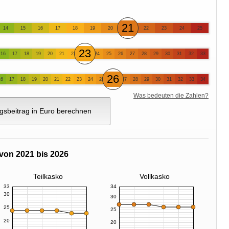
21
14
15
16
17
18
19
20
22
23
24
25
23
16
17
18
19
20
21
22
24
25
26
27
28
29
30
31
32
33
26
16
17
18
19
20
21
22
23
24
25
27
28
29
30
31
32
33
34
Was bedeuten die Zahlen?
gsbeitrag in Euro berechnen
von 2021 bis 2026
Teilkasko
Vollkasko
33
34
30
30
25
25
20
20