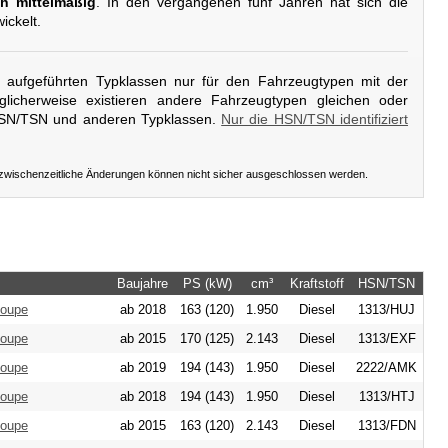
h mittelmäßig
. In den vergangenen fünf Jahren hat sich die
ickelt.
er aufgeführten Typklassen nur für den Fahrzeugtypen mit der
licherweise existieren andere Fahrzeugtypen gleichen oder
HSN/TSN und anderen Typklassen.
Nur die HSN/TSN identifiziert
 zwischenzeitliche Änderungen können nicht sicher ausgeschlossen werden.
Baujahre
PS (kW)
cm³
Kraftstoff
HSN/TSN
Coupe
ab 2018
163 (120)
1.950
Diesel
1313/HUJ
Coupe
ab 2015
170 (125)
2.143
Diesel
1313/EXF
Coupe
ab 2019
194 (143)
1.950
Diesel
2222/AMK
Coupe
ab 2018
194 (143)
1.950
Diesel
1313/HTJ
Coupe
ab 2015
163 (120)
2.143
Diesel
1313/FDN