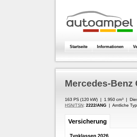
Startseite
Informationen
V
Mercedes-Benz
163 PS (
120
kW
) |
1.950
cm³
|
Die
HSN/TSN
:
2222/ANG
| Amtliche Typ
Versicherung
Typklassen 2026