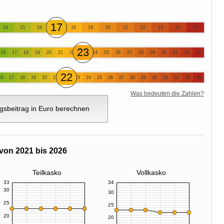
17
14
15
16
18
19
20
21
22
23
24
25
23
16
17
18
19
20
21
22
24
25
26
27
28
29
30
31
32
33
22
16
17
18
19
20
21
23
24
25
26
27
28
29
30
31
32
33
34
Was bedeuten die Zahlen?
gsbeitrag in Euro berechnen
von 2021 bis 2026
Teilkasko
Vollkasko
33
34
30
30
25
25
20
20