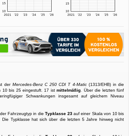
15
15
10
10
2021
'22
'23
'24
'25
'26
2021
'22
'23
'24
'25
'26
st der
Mercedes-Benz C 250 CDI T 4-Matic
(1313/EHB) in die
 10 bis 25 eingestuft. 17 ist
mittelmäßig
. Über die letzten fünf
geringfügiger Schwankungen insgesamt auf gleichem Niveau
 der Fahrzeugtyp in die
Typklasse 23
auf einer Skala von 10 bis
. Die Typklasse hat sich über die letzten 5 Jahre hinweg nicht