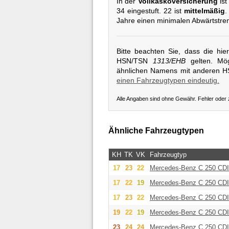
In der
Vollkaskoversicherung
ist
34 eingestuft. 22 ist
mittelmäßig
.
Jahre einen minimalen Abwärtstren
Bitte beachten Sie, dass die hi
HSN/TSN
1313/EHB
gelten. Mög
ähnlichen Namens mit anderen 
einen Fahrzeugtypen eindeutig.
Alle Angaben sind ohne Gewähr. Fehler oder
Ähnliche Fahrzeugtypen
KH
TK
VK
Fahrzeugtyp
17
23
22
Mercedes-Benz
C 250 CDI
17
22
19
Mercedes-Benz
C 250 CDI
17
23
22
Mercedes-Benz
C 250 CDI
19
22
19
Mercedes-Benz
C 250 CDI
23
24
24
Mercedes-Benz
C 250 CDI