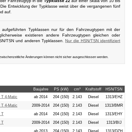
 der Fahrzeugtyp in die
Typklasse 22
auf einer Skala von 10 bis
 Die Entwicklung der Typklasse weist über die vergangenen fünf
d auf.
er aufgeführten Typklassen nur für den Fahrzeugtypen mit der
licherweise existieren andere Fahrzeugtypen gleichen oder
HSN/TSN und anderen Typklassen.
Nur die HSN/TSN identifiziert
 zwischenzeitliche Änderungen können nicht sicher ausgeschlossen werden.
Baujahre
PS (kW)
cm³
Kraftstoff
HSN/TSN
 T 4-Matic
ab 2014
204 (150)
2.143
Diesel
1313/EHZ
 T 4-Matic
2009-2014
204 (150)
2.143
Diesel
1313/BMR
 T
ab 2014
204 (150)
2.143
Diesel
1313/EHY
 T
2009-2014
204 (150)
2.143
Diesel
1313/BIJ
ab 2013
204 (150)
2.143
Diesel
1313/DZH