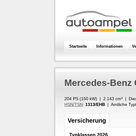
Startseite
Informationen
V
Mercedes-Benz
204 PS (
150
kW
) |
2.143
cm³
|
Die
HSN/TSN
:
1313/EHB
| Amtliche Typ
Versicherung
Typklassen 2026