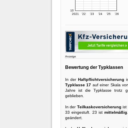
10
2021
'22
'23
'24
'25
'26
Anzeige
Bewertung der Typklassen
In der
Haftpflichtversicherung
i
Typklasse 17
auf einer Skala von
Jahre ist die Typklasse trotz 
geblieben.
In der
Teilkaskoversicherung
ist
33 eingestuft. 23 ist
mittelmäßig
geändert.