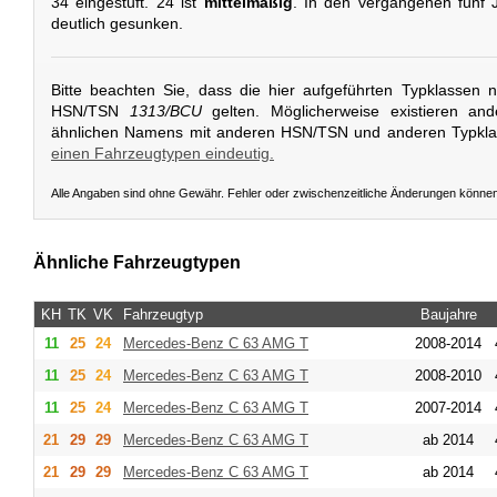
34 eingestuft. 24 ist
mittelmäßig
. In den vergangenen fünf 
deutlich gesunken.
Bitte beachten Sie, dass die hier aufgeführten Typklassen 
HSN/TSN
1313/BCU
gelten. Möglicherweise existieren an
ähnlichen Namens mit anderen HSN/TSN und anderen Typkl
einen Fahrzeugtypen eindeutig.
Alle Angaben sind ohne Gewähr. Fehler oder zwischenzeitliche Änderungen könne
Ähnliche Fahrzeugtypen
KH
TK
VK
Fahrzeugtyp
Baujahre
11
25
24
Mercedes-Benz
C 63 AMG T
2008-2014
11
25
24
Mercedes-Benz
C 63 AMG T
2008-2010
11
25
24
Mercedes-Benz
C 63 AMG T
2007-2014
21
29
29
Mercedes-Benz
C 63 AMG T
ab 2014
21
29
29
Mercedes-Benz
C 63 AMG T
ab 2014