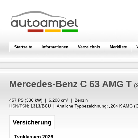
Startseite
Informationen
Verzeichnis
Merkliste
Mercedes-Benz
C 63 AMG T
(
457 PS (
336
kW
) |
6.208
cm³
|
Benzin
HSN/TSN
:
1313/BCU
| Amtliche Typbezeichnung: „
204 K AMG (
Versicherung
Typklassen 2026