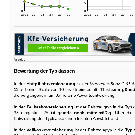
15
10
10
2021
'22
'23
'24
'25
'26
2021
'22
'23
'24
'25
'26
Anzeige
Bewertung der Typklassen
In der
Haftpflichtversicherung
ist der
Mercedes-Benz C 63 
11
auf einer Skala von 10 bis 25 eingestuft. 11 ist
sehr günst
die vergangenen fünf Jahre eine Abwärtsentwicklung.
In der
Teilkaskoversicherung
ist der Fahrzeugtyp in die
Typk
33 eingestuft. 25 ist
gerade noch mittelmäßig
. Über die 
Entwicklung der Typklasse einen leichten Abwärtstrend.
In der
Vollkaskoversicherung
ist der Fahrzeugtyp in die
Typk