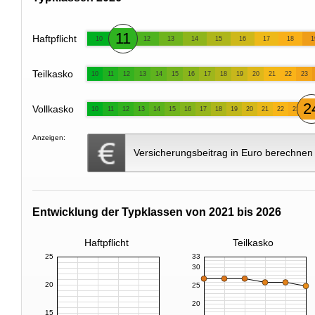
11
Haftpflicht
10
12
13
14
15
16
17
18
1
Teilkasko
10
11
12
13
14
15
16
17
18
19
20
21
22
23
2
Vollkasko
10
11
12
13
14
15
16
17
18
19
20
21
22
23
Anzeigen:
Versicherungsbeitrag in Euro berechnen
Entwicklung der Typklassen von 2021 bis 2026
Haftpflicht
Teilkasko
25
33
30
20
25
20
15