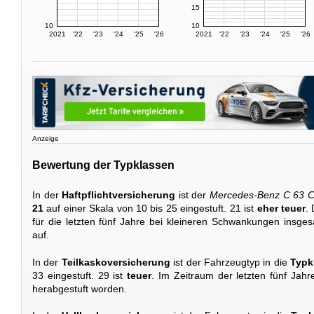
15
10
10
2021
'22
'23
'24
'25
'26
2021
'22
'23
'24
'25
'26
Anzeige
Bewertung der Typklassen
In der
Haftpflichtversicherung
ist der
Mercedes-Benz C 63 C
21
auf einer Skala von 10 bis 25 eingestuft. 21 ist
eher teuer
.
für die letzten fünf Jahre bei kleineren Schwankungen insge
auf.
In der
Teilkaskoversicherung
ist der Fahrzeugtyp in die
Typk
33 eingestuft. 29 ist
teuer
. Im Zeitraum der letzten fünf Jahr
herabgestuft worden.