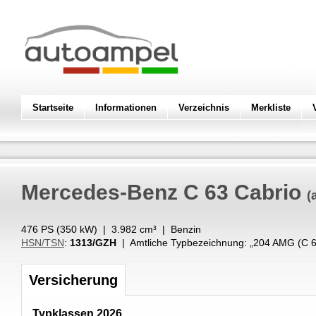
Startseite
Informationen
Verzeichnis
Merkliste
Mercedes-Benz
C 63 Cabrio
(
476 PS (
350
kW
) |
3.982
cm³
|
Benzin
HSN/TSN
:
1313/GZH
| Amtliche Typbezeichnung: „
204 AMG (C 
Versicherung
Typklassen 2026