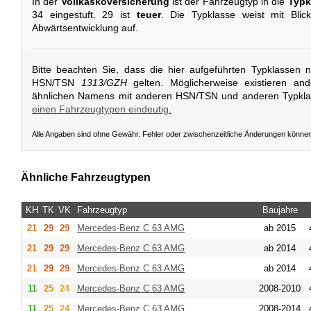
In der
Vollkaskoversicherung
ist der Fahrzeugtyp in die
Typk
34 eingestuft. 29 ist
teuer
. Die Typklasse weist mit Blic
Abwärtsentwicklung auf.
Bitte beachten Sie, dass die hier aufgeführten Typklassen 
HSN/TSN
1313/GZH
gelten. Möglicherweise existieren an
ähnlichen Namens mit anderen HSN/TSN und anderen Typkl
einen Fahrzeugtypen eindeutig.
Alle Angaben sind ohne Gewähr. Fehler oder zwischenzeitliche Änderungen könne
Ähnliche Fahrzeugtypen
KH
TK
VK
Fahrzeugtyp
Baujahre
21
29
29
Mercedes-Benz
C 63 AMG
ab 2015
21
29
29
Mercedes-Benz
C 63 AMG
ab 2014
21
29
29
Mercedes-Benz
C 63 AMG
ab 2014
11
25
24
Mercedes-Benz
C 63 AMG
2008-2010
11
25
24
Mercedes-Benz
C 63 AMG
2008-2014