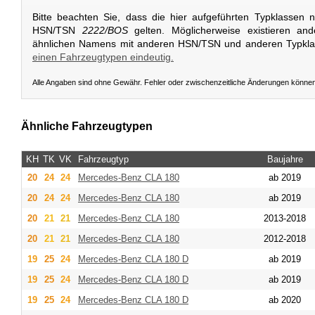
Bitte beachten Sie, dass die hier aufgeführten Typklassen 
HSN/TSN
2222/BOS
gelten. Möglicherweise existieren an
ähnlichen Namens mit anderen HSN/TSN und anderen Typkl
einen Fahrzeugtypen eindeutig.
Alle Angaben sind ohne Gewähr. Fehler oder zwischenzeitliche Änderungen könne
Ähnliche Fahrzeugtypen
KH
TK
VK
Fahrzeugtyp
Baujahre
20
24
24
Mercedes-Benz
CLA 180
ab 2019
20
24
24
Mercedes-Benz
CLA 180
ab 2019
20
21
21
Mercedes-Benz
CLA 180
2013-2018
20
21
21
Mercedes-Benz
CLA 180
2012-2018
19
25
24
Mercedes-Benz
CLA 180 D
ab 2019
19
25
24
Mercedes-Benz
CLA 180 D
ab 2019
19
25
24
Mercedes-Benz
CLA 180 D
ab 2020