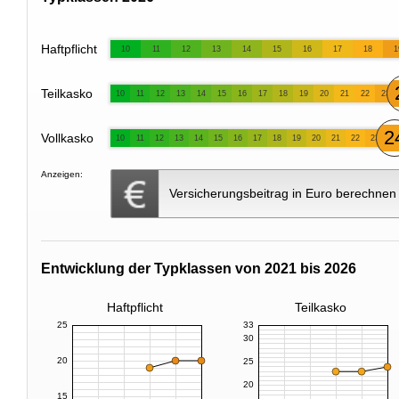
Haftpflicht
10
11
12
13
14
15
16
17
18
1
Teilkasko
10
11
12
13
14
15
16
17
18
19
20
21
22
23
2
Vollkasko
10
11
12
13
14
15
16
17
18
19
20
21
22
23
Anzeigen:
Versicherungsbeitrag in Euro berechnen
Entwicklung der Typklassen von 2021 bis 2026
Haftpflicht
Teilkasko
25
33
30
20
25
20
15