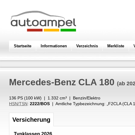
Startseite
Informationen
Verzeichnis
Merkliste
Mercedes-Benz
CLA 180
(ab 20
136 PS (
100
kW
) |
1.332
cm³
|
Benzin/Elektro
HSN/TSN
:
2222/BOS
| Amtliche Typbezeichnung: „
F2CLA (CLA 1
Versicherung
Typklassen 2026