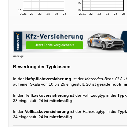
15
10
10
2021
'22
'23
'24
'25
'26
2021
'22
'23
'24
'25
'26
Anzeige
Bewertung der Typklassen
In der
Haftpflichtversicherung
ist der
Mercedes-Benz CLA 1
auf einer Skala von 10 bis 25 eingestuft. 20 ist
gerade noch mi
In der
Teilkaskoversicherung
ist der Fahrzeugtyp in die
Typk
33 eingestuft. 24 ist
mittelmäßig
.
In der
Vollkaskoversicherung
ist der Fahrzeugtyp in die
Typk
34 eingestuft. 24 ist
mittelmäßig
.