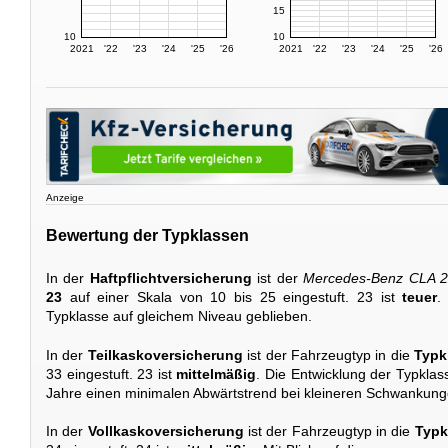
15
10
10
2021
'22
'23
'24
'25
'26
2021
'22
'23
'24
'25
'26
Anzeige
Bewertung der Typklassen
In der
Haftpflichtversicherung
ist der
Mercedes-Benz CLA 
23
auf einer Skala von 10 bis 25 eingestuft. 23 ist
teuer
.
Typklasse auf gleichem Niveau geblieben.
In der
Teilkaskoversicherung
ist der Fahrzeugtyp in die
Typk
33 eingestuft. 23 ist
mittelmäßig
. Die Entwicklung der Typklasse
Jahre einen minimalen Abwärtstrend bei kleineren Schwankung
In der
Vollkaskoversicherung
ist der Fahrzeugtyp in die
Typk