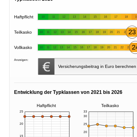
Haftpflicht
10
11
12
13
14
15
16
17
18
1
23
Teilkasko
10
11
12
13
14
15
16
17
18
19
20
21
22
2
Vollkasko
10
11
12
13
14
15
16
17
18
19
20
21
22
23
Anzeigen:
Versicherungsbeitrag in Euro berechnen
Entwicklung der Typklassen von 2021 bis 2026
Haftpflicht
Teilkasko
25
33
30
20
25
20
15