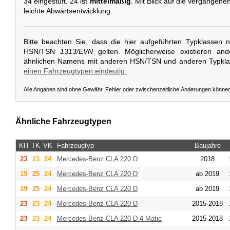
34 eingestuft. 24 ist
mittelmäßig
. Mit Blick auf die vergangene
leichte Abwärtsentwicklung.
Bitte beachten Sie, dass die hier aufgeführten Typklassen 
HSN/TSN
1313/EVN
gelten. Möglicherweise existieren an
ähnlichen Namens mit anderen HSN/TSN und anderen Typkl
einen Fahrzeugtypen eindeutig.
Alle Angaben sind ohne Gewähr. Fehler oder zwischenzeitliche Änderungen könne
Ähnliche Fahrzeugtypen
KH
TK
VK
Fahrzeugtyp
Baujahre
23
23
24
Mercedes-Benz
CLA 220 D
2018
19
25
24
Mercedes-Benz
CLA 220 D
ab 2019
19
25
24
Mercedes-Benz
CLA 220 D
ab 2019
23
23
24
Mercedes-Benz
CLA 220 D
2015-2018
23
23
24
Mercedes-Benz
CLA 220 D 4-Matic
2015-2018