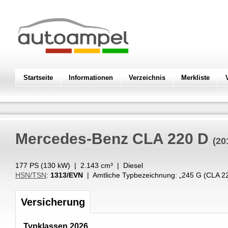
Startseite
Informationen
Verzeichnis
Merkliste
Mercedes-Benz
CLA 220 D
(20
177 PS (
130
kW
) |
2.143
cm³
|
Diesel
HSN/TSN
:
1313/EVN
| Amtliche Typbezeichnung: „
245 G (CLA 2
Versicherung
Typklassen 2026