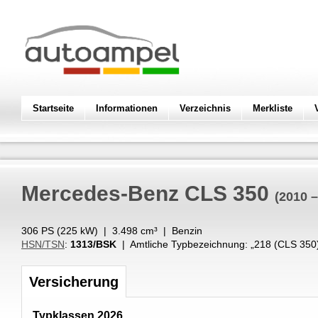
Startseite
Informationen
Verzeichnis
Merkliste
Mercedes-Benz
CLS 350
(2010 –
306 PS (
225
kW
) |
3.498
cm³
|
Benzin
HSN/TSN
:
1313/BSK
| Amtliche Typbezeichnung: „
218 (CLS 350
Versicherung
Typklassen 2026