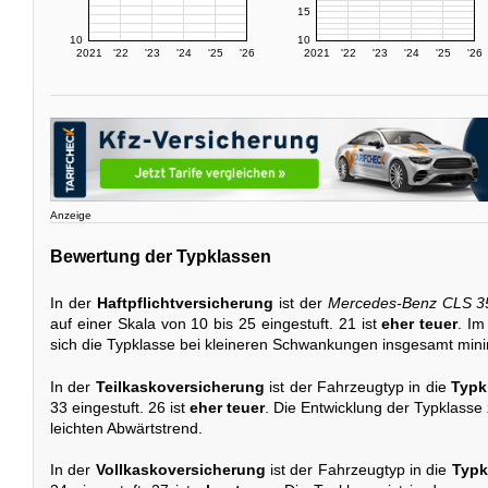
15
10
10
2021
'22
'23
'24
'25
'26
2021
'22
'23
'24
'25
'26
Anzeige
Bewertung der Typklassen
In der
Haftpflichtversicherung
ist der
Mercedes-Benz CLS 3
auf einer Skala von 10 bis 25 eingestuft. 21 ist
eher teuer
. Im
sich die Typklasse bei kleineren Schwankungen insgesamt mini
In der
Teilkaskoversicherung
ist der Fahrzeugtyp in die
Typk
33 eingestuft. 26 ist
eher teuer
. Die Entwicklung der Typklasse z
leichten Abwärtstrend.
In der
Vollkaskoversicherung
ist der Fahrzeugtyp in die
Typk