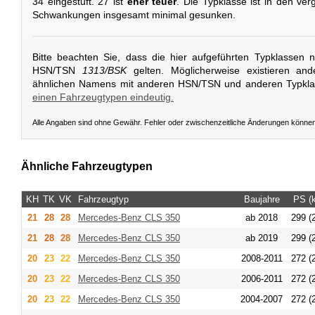
34 eingestuft. 27 ist
eher teuer
. Die Typklasse ist in den ve
Schwankungen insgesamt minimal gesunken.
Bitte beachten Sie, dass die hier aufgeführten Typklassen 
HSN/TSN
1313/BSK
gelten. Möglicherweise existieren an
ähnlichen Namens mit anderen HSN/TSN und anderen Typkl
einen Fahrzeugtypen eindeutig.
Alle Angaben sind ohne Gewähr. Fehler oder zwischenzeitliche Änderungen könne
Ähnliche Fahrzeugtypen
KH
TK
VK
Fahrzeugtyp
Baujahre
PS (
21
28
28
Mercedes-Benz
CLS 350
ab 2018
299 (
21
28
28
Mercedes-Benz
CLS 350
ab 2019
299 (
20
23
22
Mercedes-Benz
CLS 350
2008-2011
272 (
20
23
22
Mercedes-Benz
CLS 350
2006-2011
272 (
20
23
22
Mercedes-Benz
CLS 350
2004-2007
272 (