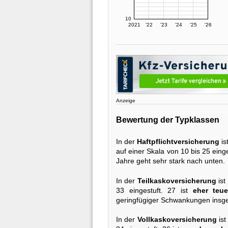
10
2021
'22
'23
'24
'25
'26
Anzeige
Bewertung der Typklassen
In der
Haftpflichtversicherung
is
auf einer Skala von 10 bis 25 einge
Jahre geht sehr stark nach unten.
In der
Teilkaskoversicherung
ist
33 eingestuft. 27 ist
eher teue
geringfügiger Schwankungen insge
In der
Vollkaskoversicherung
ist