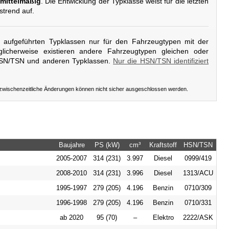
mittelmäßig
. Die Entwicklung der Typklasse weist für die letzten
strend auf.
er aufgeführten Typklassen nur für den Fahrzeugtypen mit der
licherweise existieren andere Fahrzeugtypen gleichen oder
HSN/TSN und anderen Typklassen.
Nur die HSN/TSN identifiziert
 zwischenzeitliche Änderungen können nicht sicher ausgeschlossen werden.
Baujahre
PS (kW)
cm³
Kraftstoff
HSN/TSN
2005-2007
314 (231)
3.997
Diesel
0999/419
2008-2010
314 (231)
3.996
Diesel
1313/ACU
1995-1997
279 (205)
4.196
Benzin
0710/309
1996-1998
279 (205)
4.196
Benzin
0710/331
ab 2020
95 (70)
–
Elektro
2222/ASK