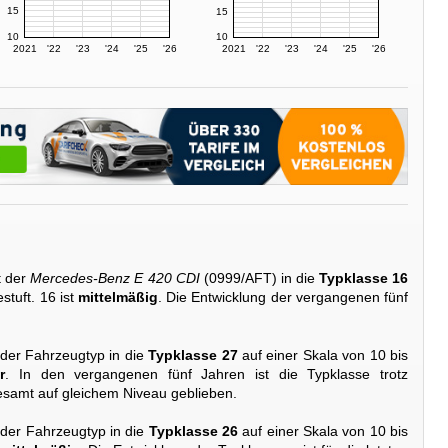
15
15
10
10
2021
'22
'23
'24
'25
'26
2021
'22
'23
'24
'25
'26
t der
Mercedes-Benz E 420 CDI
(0999/AFT) in die
Typklasse 16
stuft. 16 ist
mittelmäßig
. Die Entwicklung der vergangenen fünf
 der Fahrzeugtyp in die
Typklasse 27
auf einer Skala von 10 bis
r
. In den vergangenen fünf Jahren ist die Typklasse trotz
samt auf gleichem Niveau geblieben.
 der Fahrzeugtyp in die
Typklasse 26
auf einer Skala von 10 bis