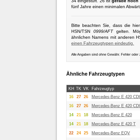
34 eingestuft. 26 ist
gerade noch 
fünf Jahre einen minimalen Abwärt
Bitte beachten Sie, dass die hi
HSN/TSN
0999/AFT
gelten. Mög
ähnlichen Namens mit anderen 
einen Fahrzeugtypen eindeutig.
Alle Angaben sind ohne Gewähr. Fehler oder
Ähnliche Fahrzeugtypen
KH
TK
VK
Fahrzeugtyp
16
27
26
Mercedes-Benz
E 420 CDI
16
27
26
Mercedes-Benz
E 420 CDI
14
21
18
Mercedes-Benz
E 420
14
21
18
Mercedes-Benz
E 420 T
22
24
25
Mercedes-Benz
EQV