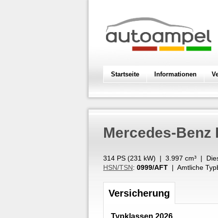
Startseite
Informationen
V
Mercedes-Benz
314 PS (
231
kW
) |
3.997
cm³
|
Die
HSN/TSN
:
0999/AFT
| Amtliche Typ
Versicherung
Typklassen 2026