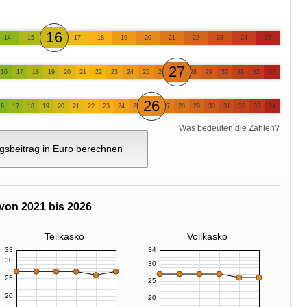
16
14
15
17
18
19
20
21
22
23
24
25
27
16
17
18
19
20
21
22
23
24
25
26
28
29
30
31
32
33
26
16
17
18
19
20
21
22
23
24
25
27
28
29
30
31
32
33
34
Was bedeuten die Zahlen?
gsbeitrag in Euro berechnen
von 2021 bis 2026
Teilkasko
Vollkasko
33
34
30
30
25
25
20
20