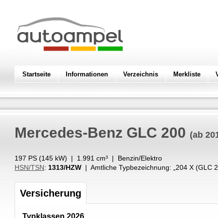
Startseite
Informationen
Verzeichnis
Merkliste
Mercedes-Benz
GLC 200
(ab 20
197 PS (
145
kW
) |
1.991
cm³
|
Benzin/Elektro
HSN/TSN
:
1313/HZW
| Amtliche Typbezeichnung: „
204 X (GLC 2
Versicherung
Typklassen 2026