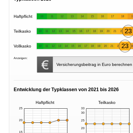
Haftpflicht
10
11
12
13
14
15
16
17
18
1
23
Teilkasko
10
11
12
13
14
15
16
17
18
19
20
21
22
23
Vollkasko
10
11
12
13
14
15
16
17
18
19
20
21
22
24
Anzeigen:
Versicherungsbeitrag in Euro berechnen
Entwicklung der Typklassen von 2021 bis 2026
Haftpflicht
Teilkasko
25
33
30
20
25
20
15