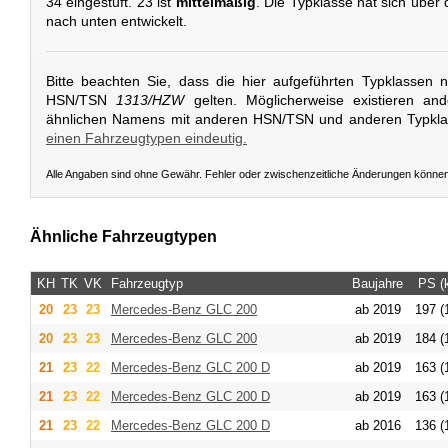
34 eingestuft. 23 ist
mittelmäßig
. Die Typklasse hat sich über
nach unten entwickelt.
Bitte beachten Sie, dass die hier aufgeführten Typklassen 
HSN/TSN
1313/HZW
gelten. Möglicherweise existieren an
ähnlichen Namens mit anderen HSN/TSN und anderen Typkl
einen Fahrzeugtypen eindeutig.
Alle Angaben sind ohne Gewähr. Fehler oder zwischenzeitliche Änderungen könne
Ähnliche Fahrzeugtypen
KH
TK
VK
Fahrzeugtyp
Baujahre
PS (
20
23
23
Mercedes-Benz
GLC 200
ab 2019
197 (
20
23
23
Mercedes-Benz
GLC 200
ab 2019
184 (
21
23
22
Mercedes-Benz
GLC 200 D
ab 2019
163 (
21
23
22
Mercedes-Benz
GLC 200 D
ab 2019
163 (
21
23
22
Mercedes-Benz
GLC 200 D
ab 2016
136 (