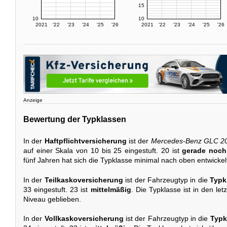
15
10
10
2021
'22
'23
'24
'25
'26
2021
'22
'23
'24
'25
'26
Anzeige
Bewertung der Typklassen
In der
Haftpflichtversicherung
ist der
Mercedes-Benz GLC 2
auf einer Skala von 10 bis 25 eingestuft. 20 ist
gerade noch
fünf Jahren hat sich die Typklasse minimal nach oben entwickel
In der
Teilkaskoversicherung
ist der Fahrzeugtyp in die
Typk
33 eingestuft. 23 ist
mittelmäßig
. Die Typklasse ist in den le
Niveau geblieben.
In der
Vollkaskoversicherung
ist der Fahrzeugtyp in die
Typk