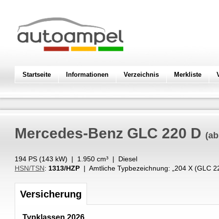
Startseite
Informationen
Verzeichnis
Merkliste
Mercedes-Benz
GLC 220 D
(ab
194 PS (
143
kW
) |
1.950
cm³
|
Diesel
HSN/TSN
:
1313/HZP
| Amtliche Typbezeichnung: „
204 X (GLC 2
Versicherung
Typklassen 2026