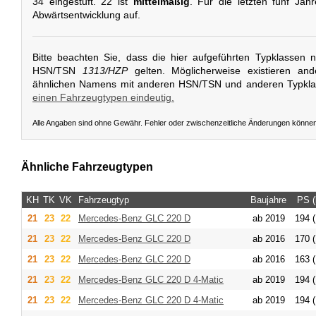
34 eingestuft. 22 ist
mittelmäßig
. Für die letzten fünf Jah
Abwärtsentwicklung auf.
Bitte beachten Sie, dass die hier aufgeführten Typklassen 
HSN/TSN
1313/HZP
gelten. Möglicherweise existieren an
ähnlichen Namens mit anderen HSN/TSN und anderen Typkl
einen Fahrzeugtypen eindeutig.
Alle Angaben sind ohne Gewähr. Fehler oder zwischenzeitliche Änderungen könne
Ähnliche Fahrzeugtypen
KH
TK
VK
Fahrzeugtyp
Baujahre
PS 
21
23
22
Mercedes-Benz
GLC 220 D
ab 2019
194 (
21
23
22
Mercedes-Benz
GLC 220 D
ab 2016
170 (
21
23
22
Mercedes-Benz
GLC 220 D
ab 2016
163 (
21
23
22
Mercedes-Benz
GLC 220 D 4-Matic
ab 2019
194 (
21
23
22
Mercedes-Benz
GLC 220 D 4-Matic
ab 2019
194 (