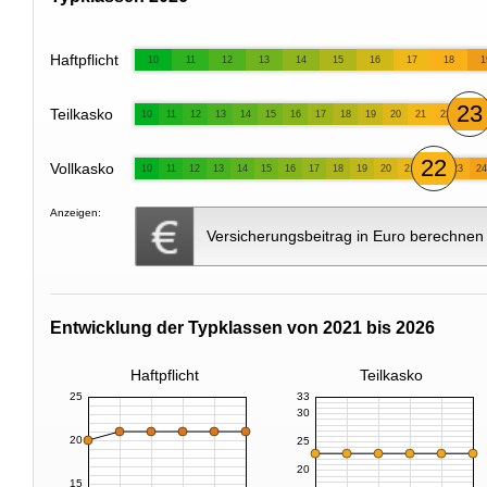
Haftpflicht
10
11
12
13
14
15
16
17
18
1
23
Teilkasko
10
11
12
13
14
15
16
17
18
19
20
21
22
22
Vollkasko
10
11
12
13
14
15
16
17
18
19
20
21
23
24
Anzeigen:
Versicherungsbeitrag in Euro berechnen
Entwicklung der Typklassen von 2021 bis 2026
Haftpflicht
Teilkasko
25
33
30
20
25
20
15