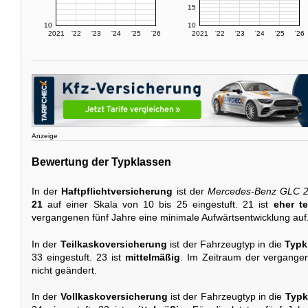
15
10
10
2021
'22
'23
'24
'25
'26
2021
'22
'23
'24
'25
'26
Anzeige
Bewertung der Typklassen
In der
Haftpflichtversicherung
ist der
Mercedes-Benz GLC 
21
auf einer Skala von 10 bis 25 eingestuft. 21 ist
eher t
vergangenen fünf Jahre eine minimale Aufwärtsentwicklung auf
In der
Teilkaskoversicherung
ist der Fahrzeugtyp in die
Typk
33 eingestuft. 23 ist
mittelmäßig
. Im Zeitraum der vergangen
nicht geändert.
In der
Vollkaskoversicherung
ist der Fahrzeugtyp in die
Typk