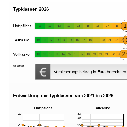
Typklassen 2026
1
Haftpflicht
10
11
12
13
14
15
16
17
18
Teilkasko
10
11
12
13
14
15
16
17
18
19
20
21
22
23
2
Vollkasko
10
11
12
13
14
15
16
17
18
19
20
21
22
23
Anzeigen:
Versicherungsbeitrag in Euro berechnen
Entwicklung der Typklassen von 2021 bis 2026
Haftpflicht
Teilkasko
25
33
30
20
25