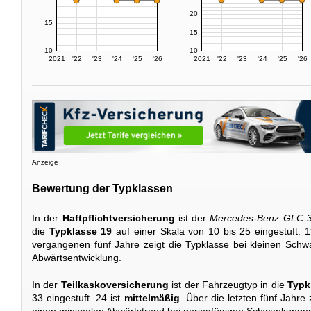
20
15
15
10
10
2021
'22
'23
'24
'25
'26
2021
'22
'23
'24
'25
'26
Anzeige
Bewertung der Typklassen
In der
Haftpflichtversicherung
ist der
Mercedes-Benz GLC 3
die
Typklasse 19
auf einer Skala von 10 bis 25 eingestuft. 1
vergangenen fünf Jahre zeigt die Typklasse bei kleinen Sch
Abwärtsentwicklung.
In der
Teilkaskoversicherung
ist der Fahrzeugtyp in die
Typk
33 eingestuft. 24 ist
mittelmäßig
. Über die letzten fünf Jahre
einen minimalen Abwärtstrend bei geringfügigen Schwankunge