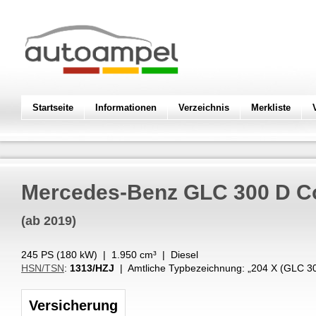
Startseite
Informationen
Verzeichnis
Merkliste
Mercedes-Benz
GLC 300 D C
(ab 2019)
245 PS (
180
kW
) |
1.950
cm³
|
Diesel
HSN/TSN
:
1313/HZJ
| Amtliche Typbezeichnung: „
204 X (GLC 3
Versicherung