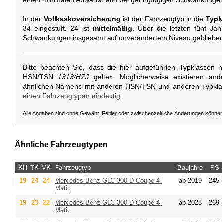
In der
Vollkaskoversicherung
ist der Fahrzeugtyp in die
Typk
34 eingestuft. 24 ist
mittelmäßig
. Über die letzten fünf Jahr
Schwankungen insgesamt auf unverändertem Niveau geblieben
Bitte beachten Sie, dass die hier aufgeführten Typklassen 
HSN/TSN
1313/HZJ
gelten. Möglicherweise existieren an
ähnlichen Namens mit anderen HSN/TSN und anderen Typkl
einen Fahrzeugtypen eindeutig.
Alle Angaben sind ohne Gewähr. Fehler oder zwischenzeitliche Änderungen könne
Ähnliche Fahrzeugtypen
KH
TK
VK
Fahrzeugtyp
Baujahre
PS 
19
24
24
Mercedes-Benz
GLC 300 D Coupe 4-
ab 2019
245 
Matic
19
23
22
Mercedes-Benz
GLC 300 D Coupe 4-
ab 2023
269 
Matic