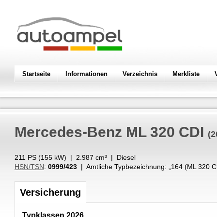
Startseite
Informationen
Verzeichnis
Merkliste
Mercedes-Benz
ML 320 CDI
(2
211 PS (
155
kW
) |
2.987
cm³
|
Diesel
HSN/TSN
:
0999/423
| Amtliche Typbezeichnung: „
164 (ML 320 C
Versicherung
Typklassen 2026