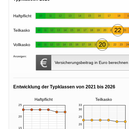
Haftpflicht
10
11
12
13
14
15
16
17
18
1
22
Teilkasko
10
11
12
13
14
15
16
17
18
19
20
21
23
20
Vollkasko
10
11
12
13
14
15
16
17
18
19
21
22
23
24
Anzeigen:
Versicherungsbeitrag in Euro berechnen
Entwicklung der Typklassen von 2021 bis 2026
Haftpflicht
Teilkasko
25
33
30
20
25
20
15