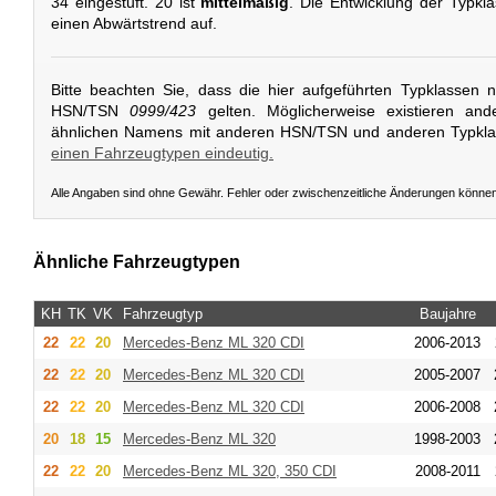
34 eingestuft. 20 ist
mittelmäßig
. Die Entwicklung der Typkla
einen Abwärtstrend auf.
Bitte beachten Sie, dass die hier aufgeführten Typklassen 
HSN/TSN
0999/423
gelten. Möglicherweise existieren and
ähnlichen Namens mit anderen HSN/TSN und anderen Typkl
einen Fahrzeugtypen eindeutig.
Alle Angaben sind ohne Gewähr. Fehler oder zwischenzeitliche Änderungen könne
Ähnliche Fahrzeugtypen
KH
TK
VK
Fahrzeugtyp
Baujahre
22
22
20
Mercedes-Benz
ML 320 CDI
2006-2013
22
22
20
Mercedes-Benz
ML 320 CDI
2005-2007
22
22
20
Mercedes-Benz
ML 320 CDI
2006-2008
20
18
15
Mercedes-Benz
ML 320
1998-2003
22
22
20
Mercedes-Benz
ML 320, 350 CDI
2008-2011