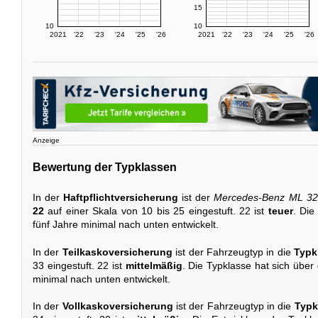
15
10
10
2021
'22
'23
'24
'25
'26
2021
'22
'23
'24
'25
'26
Anzeige
Bewertung der Typklassen
In der
Haftpflichtversicherung
ist der
Mercedes-Benz ML 32
22
auf einer Skala von 10 bis 25 eingestuft. 22 ist
teuer
. Die
fünf Jahre minimal nach unten entwickelt.
In der
Teilkaskoversicherung
ist der Fahrzeugtyp in die
Typk
33 eingestuft. 22 ist
mittelmäßig
. Die Typklasse hat sich über
minimal nach unten entwickelt.
In der
Vollkaskoversicherung
ist der Fahrzeugtyp in die
Typk