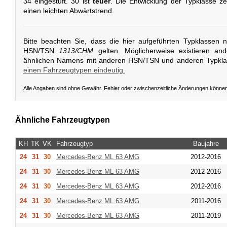
34 eingestuft. 30 ist
teuer
. Die Entwicklung der Typklasse ze
einen leichten Abwärtstrend.
Bitte beachten Sie, dass die hier aufgeführten Typklassen 
HSN/TSN
1313/CHM
gelten. Möglicherweise existieren an
ähnlichen Namens mit anderen HSN/TSN und anderen Typkl
einen Fahrzeugtypen eindeutig.
Alle Angaben sind ohne Gewähr. Fehler oder zwischenzeitliche Änderungen könne
Ähnliche Fahrzeugtypen
KH
TK
VK
Fahrzeugtyp
Baujahre
24
31
30
Mercedes-Benz
ML 63 AMG
2012-2016
24
31
30
Mercedes-Benz
ML 63 AMG
2012-2016
24
31
30
Mercedes-Benz
ML 63 AMG
2012-2016
24
31
30
Mercedes-Benz
ML 63 AMG
2011-2016
24
31
30
Mercedes-Benz
ML 63 AMG
2011-2019