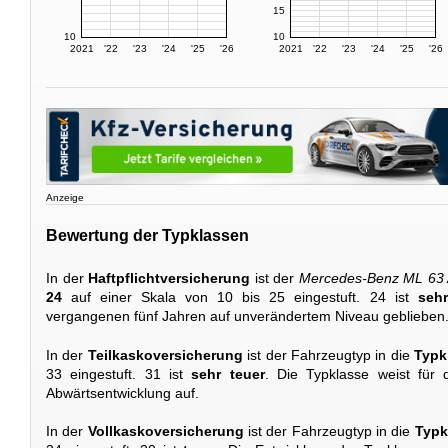
15
10
10
2021
'22
'23
'24
'25
'26
2021
'22
'23
'24
'25
'26
Anzeige
Bewertung der Typklassen
In der
Haftpflichtversicherung
ist der
Mercedes-Benz ML 63
24
auf einer Skala von 10 bis 25 eingestuft. 24 ist
sehr
vergangenen fünf Jahren auf unverändertem Niveau geblieben
In der
Teilkaskoversicherung
ist der Fahrzeugtyp in die
Typk
33 eingestuft. 31 ist
sehr teuer
. Die Typklasse weist für d
Abwärtsentwicklung auf.
In der
Vollkaskoversicherung
ist der Fahrzeugtyp in die
Typk