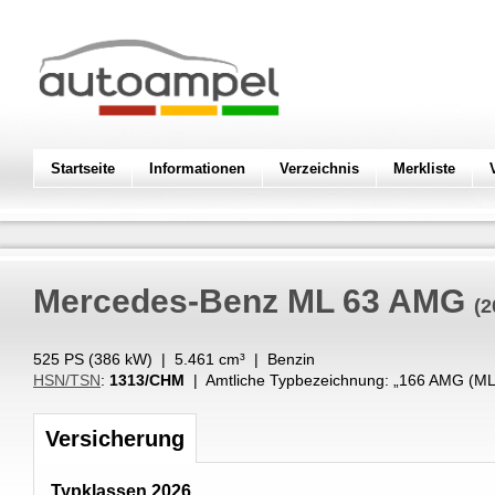
Startseite
Informationen
Verzeichnis
Merkliste
Mercedes-Benz
ML 63 AMG
(2
525 PS (
386
kW
) |
5.461
cm³
|
Benzin
HSN/TSN
:
1313/CHM
| Amtliche Typbezeichnung: „
166 AMG (ML
Versicherung
Typklassen 2026