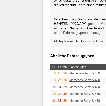
34 eingestuft. 26 ist
gerade noch
die letzten fünf Jahre einen minim
Bitte beachten Sie, dass die hi
HSN/TSN
0999/APX
gelten. Mög
ähnlichen Namens mit anderen 
einen Fahrzeugtypen eindeutig.
Alle Angaben sind ohne Gewähr. Fehler oder
Ähnliche Fahrzeugtypen
KH
TK
VK
Fahrzeugtyp
18
25
26
Mercedes-Benz
S 450
18
25
26
Mercedes-Benz
S 450
22
31
29
Mercedes-Benz
S 450
19
29
30
Mercedes-Benz
S 450
22
31
29
Mercedes-Benz
S 450