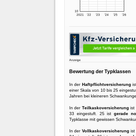
10
2021
'22
'23
'24
'25
'26
Anzeige
Bewertung der Typklassen
In der
Haftpflichtversicherung
is
einer Skala von 10 bis 25 eingestuf
Jahren bei kleineren Schwankung
In der
Teilkaskoversicherung
ist
33 eingestuft. 25 ist
gerade no
Typklasse mit gewissen Schwankun
In der
Vollkaskoversicherung
ist