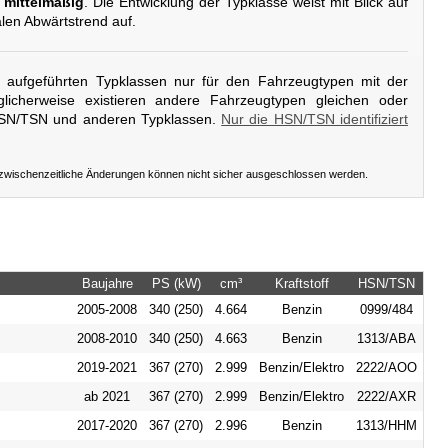
 mittelmäßig
. Die Entwicklung der Typklasse weist mit Blick auf
alen Abwärtstrend auf.
er aufgeführten Typklassen nur für den Fahrzeugtypen mit der
licherweise existieren andere Fahrzeugtypen gleichen oder
HSN/TSN und anderen Typklassen.
Nur die HSN/TSN identifiziert
 zwischenzeitliche Änderungen können nicht sicher ausgeschlossen werden.
Baujahre
PS (kW)
cm³
Kraftstoff
HSN/TSN
2005-2008
340 (250)
4.664
Benzin
0999/484
2008-2010
340 (250)
4.663
Benzin
1313/ABA
2019-2021
367 (270)
2.999
Benzin/Elektro
2222/AOO
ab 2021
367 (270)
2.999
Benzin/Elektro
2222/AXR
2017-2020
367 (270)
2.996
Benzin
1313/HHM