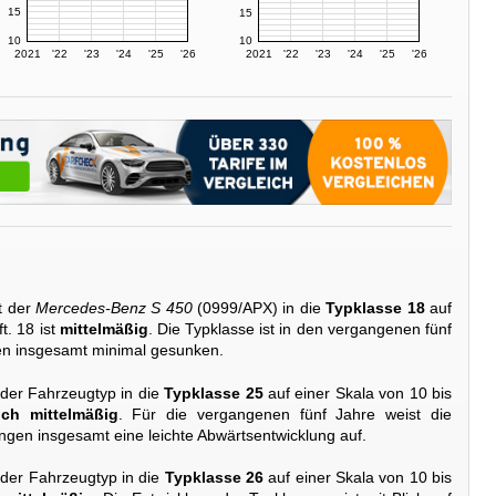
15
15
10
10
2021
'22
'23
'24
'25
'26
2021
'22
'23
'24
'25
'26
t der
Mercedes-Benz S 450
(0999/APX) in die
Typklasse 18
auf
t. 18 ist
mittelmäßig
. Die Typklasse ist in den vergangenen fünf
en insgesamt minimal gesunken.
 der Fahrzeugtyp in die
Typklasse 25
auf einer Skala von 10 bis
ch mittelmäßig
. Für die vergangenen fünf Jahre weist die
gen insgesamt eine leichte Abwärtsentwicklung auf.
 der Fahrzeugtyp in die
Typklasse 26
auf einer Skala von 10 bis