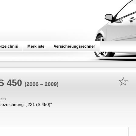
erzeichnis
Merkliste
Versicherungsrechner
☆
S 450
(2006 – 2009)
zin
bezeichnung: „
221 (S 450)
“