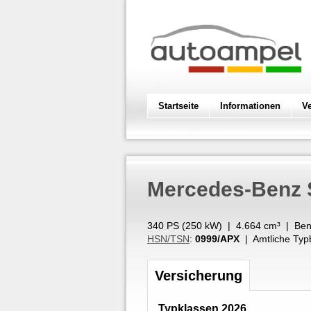
Startseite
Informationen
V
Mercedes-Benz
340 PS (
250
kW
) |
4.664
cm³
|
Ben
HSN/TSN
:
0999/APX
| Amtliche Typ
Versicherung
Typklassen 2026