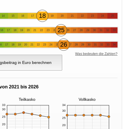
18
14
15
16
17
19
20
21
22
23
24
25
25
16
17
18
19
20
21
22
23
24
26
27
28
29
30
31
32
33
26
16
17
18
19
20
21
22
23
24
25
27
28
29
30
31
32
33
34
Was bedeuten die Zahlen?
gsbeitrag in Euro berechnen
von 2021 bis 2026
Teilkasko
Vollkasko
33
34
30
30
25
25
20
20