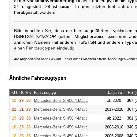
In der
Vollkaskoversicherung
ist der Fahrzeugtyp in die
Typk
34 eingestuft. 29 ist
teuer
. In den letzten fünf Jahren i
herabgestuft worden.
Bitte beachten Sie, dass die hier aufgeführten Typklassen 
HSN/TSN
2222/AOP
gelten. Möglicherweise existieren an
ähnlichen Namens mit anderen HSN/TSN und anderen Typkl
einen Fahrzeugtypen eindeutig.
Alle Angaben sind ohne Gewähr. Fehler oder zwischenzeitliche Änderungen könne
Ähnliche Fahrzeugtypen
KH
TK
VK
Fahrzeugtyp
Baujahre
PS (
19
29
30
Mercedes-Benz
S 450 4-Matic
ab 2020
367 (
22
31
29
Mercedes-Benz
S 450 4-Matic
2017-2020
367 (
19
29
30
Mercedes-Benz
S 450 4-Matic
ab 2022
381 (
18
25
26
Mercedes-Benz
S 450 4-Matic
2008-2010
340 (
18
25
26
Mercedes-Benz
S 450 4-Matic
2006-2008
340 (