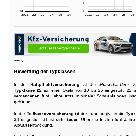
15
10
10
2021
'22
'23
'24
'25
'26
2021
'22
'23
'24
'25
'26
Anzeige
Bewertung der Typklassen
In der
Haftpflichtversicherung
ist der
Mercedes-Benz S
Typklasse 22
auf einer Skala von 10 bis 25 eingestuft. 22 i
vergangenen fünf Jahre trotz minimaler Schwankungen ins
geblieben.
In der
Teilkaskoversicherung
ist der Fahrzeugtyp in die
Typk
33 eingestuft. 31 ist
sehr teuer
. Über die letzten fünf Jahr
Abwärtsentwicklung.