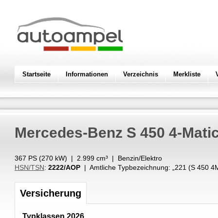
Startseite
Informationen
Verzeichnis
Merkliste
Mercedes-Benz
S 450 4-Mati
367 PS (
270
kW
) |
2.999
cm³
|
Benzin/Elektro
HSN/TSN
:
2222/AOP
| Amtliche Typbezeichnung: „
221 (S 450 4
Versicherung
Typklassen 2026