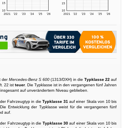
15
15
10
10
2021
'22
'23
'24
'25
'26
2021
'22
'23
'24
'25
'26
t der
Mercedes-Benz S 600
(1313/DXH) in die
Typklasse 22
auf
t. 22 ist
teuer
. Die Typklasse ist in den vergangenen fünf Jahren
 insgesamt auf unverändertem Niveau geblieben.
 der Fahrzeugtyp in die
Typklasse 31
auf einer Skala von 10 bis
 Die Entwicklung der Typklasse weist für die vergangenen fünf
d auf.
 der Fahrzeugtyp in die
Typklasse 30
auf einer Skala von 10 bis