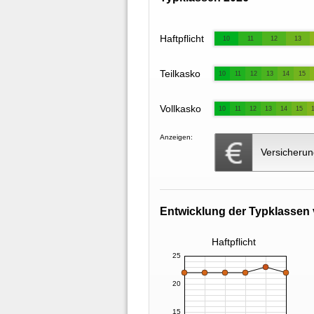
Haftpflicht
10
11
12
13
Teilkasko
10
11
12
13
14
15
Vollkasko
10
11
12
13
14
15
Anzeigen:
Versicherun
Entwicklung der Typklassen 
Haftpflicht
25
20
15