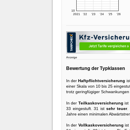
10
2021
'22
'23
'24
'25
'26
Anzeige
Bewertung der Typklassen
In der
Haftpflichtversicherung
is
einer Skala von 10 bis 25 eingestuf
trotz geringfügiger Schwankungen
In der
Teilkaskoversicherung
ist
33 eingestuft. 31 ist
sehr teuer
.
Jahre einen minimalen Abwärtstren
In der
Vollkaskoversicherung
ist