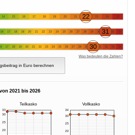
22
14
15
16
17
18
19
20
21
23
24
25
31
16
17
18
19
20
21
22
23
24
25
26
27
28
29
30
32
33
30
16
17
18
19
20
21
22
23
24
25
26
27
28
29
31
32
33
34
Was bedeuten die Zahlen?
gsbeitrag in Euro berechnen
von 2021 bis 2026
Teilkasko
Vollkasko
33
34
30
30
25
25
20
20