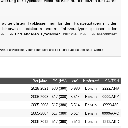
twicklung der Typklasse weist mit Blick auf die letzten fünf Jahre
er aufgeführten Typklassen nur für den Fahrzeugtypen mit der
licherweise existieren andere Fahrzeugtypen gleichen oder
HSN/TSN und anderen Typklassen.
Nur die HSN/TSN identifiziert
 zwischenzeitliche Änderungen können nicht sicher ausgeschlossen werden.
Baujahre
PS (kW)
cm³
Kraftstoff
HSN/TSN
2019-2021
530 (390)
5.980
Benzin
2222/ANV
2006-2008
517 (380)
5.514
Benzin
0999/APZ
2005-2008
517 (380)
5.514
Benzin
0999/485
2005-2007
517 (380)
5.514
Benzin
0999/AAO
2008-2013
517 (380)
5.513
Benzin
1313/ABD