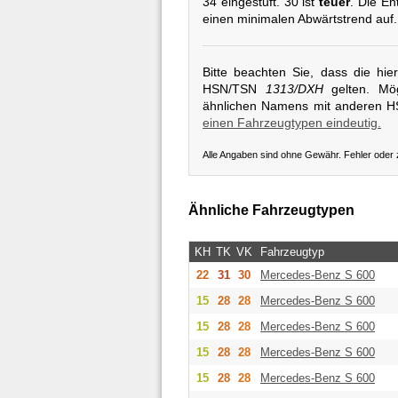
34 eingestuft. 30 ist
teuer
. Die En
einen minimalen Abwärtstrend auf.
Bitte beachten Sie, dass die hi
HSN/TSN
1313/DXH
gelten. Mög
ähnlichen Namens mit anderen 
einen Fahrzeugtypen eindeutig.
Alle Angaben sind ohne Gewähr. Fehler oder
Ähnliche Fahrzeugtypen
KH
TK
VK
Fahrzeugtyp
22
31
30
Mercedes-Benz
S 600
15
28
28
Mercedes-Benz
S 600
15
28
28
Mercedes-Benz
S 600
15
28
28
Mercedes-Benz
S 600
15
28
28
Mercedes-Benz
S 600