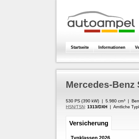
Startseite
Informationen
V
Mercedes-Benz
530 PS (
390
kW
) |
5.980
cm³
|
Ben
HSN/TSN
:
1313/DXH
| Amtliche Typ
Versicherung
Typklassen 2026