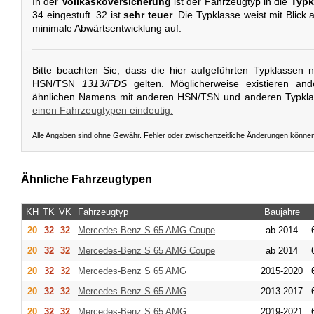
In der
Vollkaskoversicherung
ist der Fahrzeugtyp in die
Typk
34 eingestuft. 32 ist
sehr teuer
. Die Typklasse weist mit Blick
minimale Abwärtsentwicklung auf.
Bitte beachten Sie, dass die hier aufgeführten Typklassen 
HSN/TSN
1313/FDS
gelten. Möglicherweise existieren an
ähnlichen Namens mit anderen HSN/TSN und anderen Typkl
einen Fahrzeugtypen eindeutig.
Alle Angaben sind ohne Gewähr. Fehler oder zwischenzeitliche Änderungen könne
Ähnliche Fahrzeugtypen
KH
TK
VK
Fahrzeugtyp
Baujahre
20
32
32
Mercedes-Benz
S 65 AMG Coupe
ab 2014
20
32
32
Mercedes-Benz
S 65 AMG Coupe
ab 2014
20
32
32
Mercedes-Benz
S 65 AMG
2015-2020
20
32
32
Mercedes-Benz
S 65 AMG
2013-2017
20
32
32
Mercedes-Benz
S 65 AMG
2019-2021