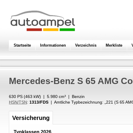
Startseite
Informationen
Verzeichnis
Merkliste
Mercedes-Benz
S 65 AMG C
630 PS (
463
kW
) |
5.980
cm³
|
Benzin
HSN/TSN
:
1313/FDS
| Amtliche Typbezeichnung: „
221 (S 65 A
Versicherung
Typklassen 2026