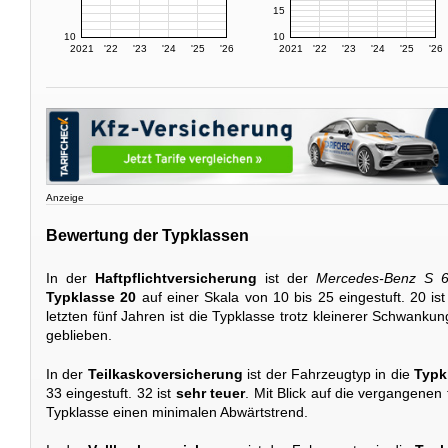
15
10
10
2021
'22
'23
'24
'25
'26
2021
'22
'23
'24
'25
'26
Anzeige
Bewertung der Typklassen
In der
Haftpflichtversicherung
ist der
Mercedes-Benz S 
Typklasse 20
auf einer Skala von 10 bis 25 eingestuft. 20 is
letzten fünf Jahren ist die Typklasse trotz kleinerer Schwank
geblieben.
In der
Teilkaskoversicherung
ist der Fahrzeugtyp in die
Typk
33 eingestuft. 32 ist
sehr teuer
. Mit Blick auf die vergangenen 
Typklasse einen minimalen Abwärtstrend.