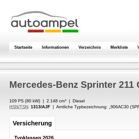
Startseite
Informationen
Verzeichnis
Merkliste
Mercedes-Benz
Sprinter 211
109 PS (
80
kW
) |
2.148
cm³
|
Diesel
HSN/TSN
:
1313/AJF
| Amtliche Typbezeichnung: „
906AC30 (SPR
Versicherung
Typklassen 2026