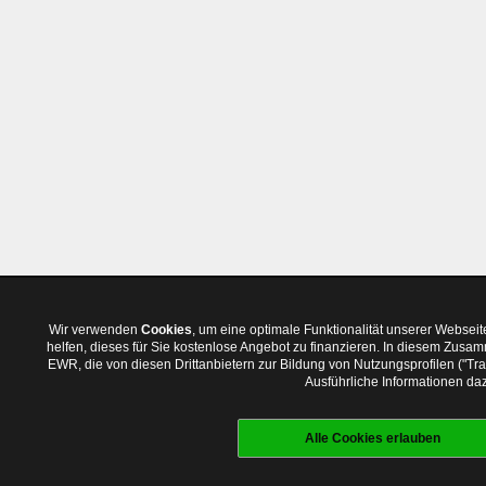
Wir verwenden
Cookies
, um eine optimale Funktionalität unserer Websei
helfen, dieses für Sie kostenlose Angebot zu finanzieren. In diesem Zus
EWR, die von diesen Drittanbietern zur Bildung von Nutzungsprofilen ("T
Ausführliche Informationen daz
Alle Cookies erlauben