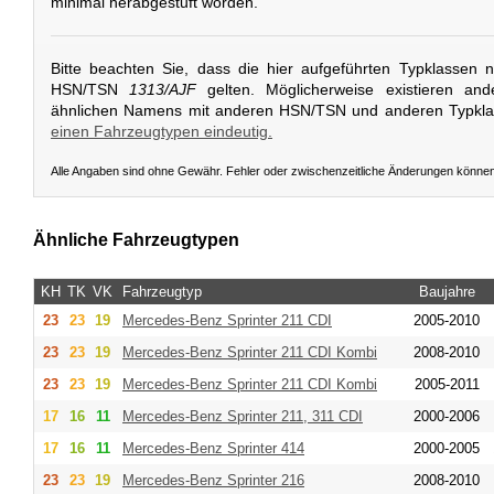
minimal herabgestuft worden.
Bitte beachten Sie, dass die hier aufgeführten Typklassen 
HSN/TSN
1313/AJF
gelten. Möglicherweise existieren and
ähnlichen Namens mit anderen HSN/TSN und anderen Typkl
einen Fahrzeugtypen eindeutig.
Alle Angaben sind ohne Gewähr. Fehler oder zwischenzeitliche Änderungen könne
Ähnliche Fahrzeugtypen
KH
TK
VK
Fahrzeugtyp
Baujahre
23
23
19
Mercedes-Benz
Sprinter 211 CDI
2005-2010
23
23
19
Mercedes-Benz
Sprinter 211 CDI Kombi
2008-2010
23
23
19
Mercedes-Benz
Sprinter 211 CDI Kombi
2005-2011
17
16
11
Mercedes-Benz
Sprinter 211, 311 CDI
2000-2006
17
16
11
Mercedes-Benz
Sprinter 414
2000-2005
23
23
19
Mercedes-Benz
Sprinter 216
2008-2010