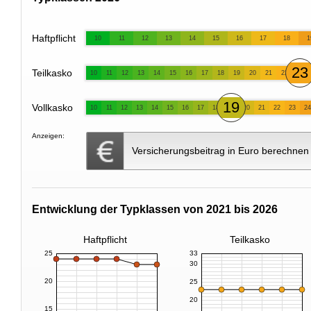
Haftpflicht
10
11
12
13
14
15
16
17
18
1
23
Teilkasko
10
11
12
13
14
15
16
17
18
19
20
21
22
19
Vollkasko
10
11
12
13
14
15
16
17
18
20
21
22
23
24
Anzeigen:
Versicherungsbeitrag in Euro berechnen
Entwicklung der Typklassen von 2021 bis 2026
Haftpflicht
Teilkasko
25
33
30
20
25
20
15