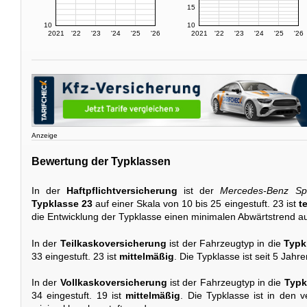
15
10
10
2021
'22
'23
'24
'25
'26
2021
'22
'23
'24
'25
'26
Anzeige
Bewertung der Typklassen
In der
Haftpflichtversicherung
ist der
Mercedes-Benz Sp
Typklasse 23
auf einer Skala von 10 bis 25 eingestuft. 23 ist
t
die Entwicklung der Typklasse einen minimalen Abwärtstrend au
In der
Teilkaskoversicherung
ist der Fahrzeugtyp in die
Typk
33 eingestuft. 23 ist
mittelmäßig
. Die Typklasse ist seit 5 Jahr
In der
Vollkaskoversicherung
ist der Fahrzeugtyp in die
Typk
34 eingestuft. 19 ist
mittelmäßig
. Die Typklasse ist in den