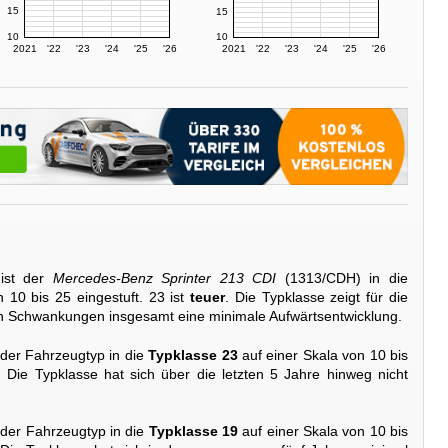
15
15
10
10
2021
'22
'23
'24
'25
'26
2021
'22
'23
'24
'25
'26
ist der
Mercedes-Benz Sprinter 213 CDI
(1313/CDH) in die
 10 bis 25 eingestuft. 23 ist
teuer
. Die Typklasse zeigt für die
gen Schwankungen insgesamt eine minimale Aufwärtsentwicklung.
 der Fahrzeugtyp in die
Typklasse 23
auf einer Skala von 10 bis
. Die Typklasse hat sich über die letzten 5 Jahre hinweg nicht
 der Fahrzeugtyp in die
Typklasse 19
auf einer Skala von 10 bis