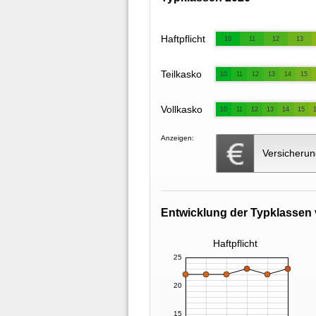
Haftpflicht
10
11
12
13
Teilkasko
10
11
12
13
14
15
Vollkasko
10
11
12
13
14
15
Anzeigen:
Versicherun
Entwicklung der Typklassen 
Haftpflicht
25
20
15