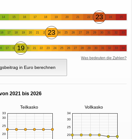
23
14
15
16
17
18
19
20
21
22
24
25
23
16
17
18
19
20
21
22
24
25
26
27
28
29
30
31
32
33
19
16
17
18
20
21
22
23
24
25
26
27
28
29
30
31
32
33
34
Was bedeuten die Zahlen?
gsbeitrag in Euro berechnen
von 2021 bis 2026
Teilkasko
Vollkasko
33
34
30
30
25
25
20
20