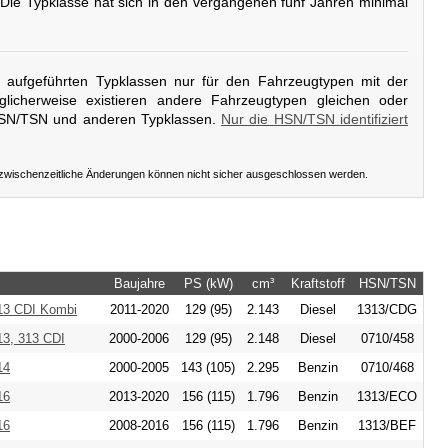
 Die Typklasse hat sich in den vergangenen fünf Jahren minimal
er aufgeführten Typklassen nur für den Fahrzeugtypen mit der
licherweise existieren andere Fahrzeugtypen gleichen oder
HSN/TSN und anderen Typklassen.
Nur die HSN/TSN identifiziert
 zwischenzeitliche Änderungen können nicht sicher ausgeschlossen werden.
Baujahre
PS (kW)
cm³
Kraftstoff
HSN/TSN
213 CDI Kombi
2011-2020
129 (95)
2.143
Diesel
1313/CDG
13, 313 CDI
2000-2006
129 (95)
2.148
Diesel
0710/458
14
2000-2005
143 (105)
2.295
Benzin
0710/468
16
2013-2020
156 (115)
1.796
Benzin
1313/ECO
16
2008-2016
156 (115)
1.796
Benzin
1313/BEF