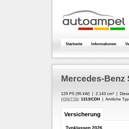
Startseite
Informationen
V
Mercedes-Benz
129 PS (
95
kW
) |
2.143
cm³
|
Dies
HSN/TSN
:
1313/CDH
| Amtliche Typ
Versicherung
Typklassen 2026