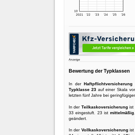
10
2021
'22
'23
'24
'25
'26
Anzeige
Bewertung der Typklassen
In der
Haftpflichtversicherung
Typklasse 23
auf einer Skala von
letzten fünf Jahre bei geringfügi
In der
Teilkaskoversicherung
ist
33 eingestuft. 23 ist
mittelmäßig
geändert.
In der
Vollkaskoversicherung
ist