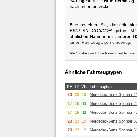
34 eingestuft. 19 ist
mittelmäßig
.
nach unten entwickelt.
Bitte beachten Sie, dass die hi
HSN/TSN
1313/CDH
gelten. Mög
ähnlichen Namens mit anderen 
einen Fahrzeugtypen eindeutig.
Alle Angaben sind ohne Gewähr. Fehler oder
Ähnliche Fahrzeugtypen
KH
TK
VK
Fahrzeugtyp
23
23
19
Mercedes-Benz
Sprinter 
17
16
11
Mercedes-Benz
Sprinter 2
17
16
11
Mercedes-Benz
Sprinter 4
23
23
19
Mercedes-Benz
Sprinter 3
23
23
19
Mercedes-Benz
Sprinter 3