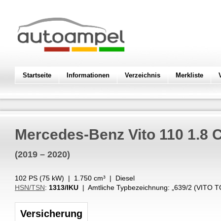
Startseite
Informationen
Verzeichnis
Merkliste
Mercedes-Benz
Vito 110 1.8 
(2019 – 2020)
102 PS (
75
kW
) |
1.750
cm³
|
Diesel
HSN/TSN
:
1313/IKU
| Amtliche Typbezeichnung: „
639/2 (VITO 
Versicherung