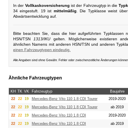
In der
Vollkaskoversicherung
ist der Fahrzeugtyp in die
Typk
34 eingestuft. 19 ist
mittelmäßig
. Die Typklasse weist übe
Abwärtsentwicklung auf.
Bitte beachten Sie, dass die hier aufgeführten Typklassen 
HSN/TSN
1313/IKU
gelten. Möglicherweise existieren and
ähnlichen Namens mit anderen HSN/TSN und anderen Typkl
einen Fahrzeugtypen eindeutig.
Alle Angaben sind ohne Gewähr. Fehler oder zwischenzeitliche Änderungen könne
Ähnliche Fahrzeugtypen
KH
TK
VK
Fahrzeugtyp
Baujahre
22
22
19
Mercedes-Benz
Vito 110 1.8 CDI Tourer
2019-2020
22
22
19
Mercedes-Benz
Vito 110 1.8 CDI Tourer
ab 2019
22
22
19
Mercedes-Benz
Vito 110 1.8 CDI
2019-2020
22
22
19
Mercedes-Benz
Vito 110 1.8 CDI
ab 2019