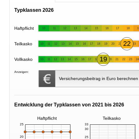
Typklassen 2026
Haftpflicht
10
11
12
13
14
15
16
17
18
1
22
Teilkasko
10
11
12
13
14
15
16
17
18
19
20
21
23
19
Vollkasko
10
11
12
13
14
15
16
17
18
20
21
22
23
24
Anzeigen:
Versicherungsbeitrag in Euro berechnen
Entwicklung der Typklassen von 2021 bis 2026
Haftpflicht
Teilkasko
25
33
30
20
25