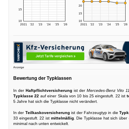
20
15
15
10
10
2021
'22
'23
'24
'25
'26
2021
'22
'23
'24
'25
'26
Anzeige
Bewertung der Typklassen
In der
Haftpflichtversicherung
ist der
Mercedes-Benz Vito 1
Typklasse 22
auf einer Skala von 10 bis 25 eingestuft. 22 ist
t
5 Jahre hat sich die Typklasse nicht verändert.
In der
Teilkaskoversicherung
ist der Fahrzeugtyp in die
Typk
33 eingestuft. 22 ist
mittelmäßig
. Die Typklasse hat sich über
minimal nach unten entwickelt.