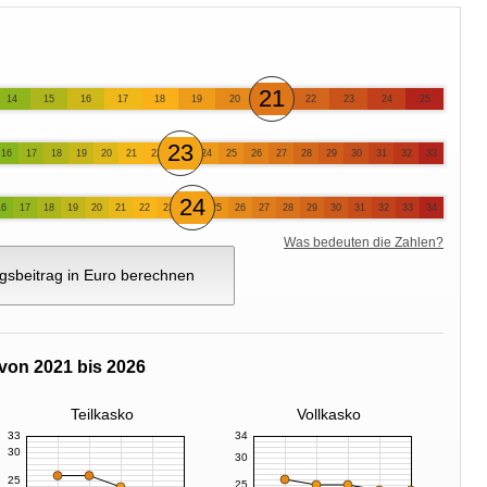
21
14
15
16
17
18
19
20
22
23
24
25
23
16
17
18
19
20
21
22
24
25
26
27
28
29
30
31
32
33
24
16
17
18
19
20
21
22
23
25
26
27
28
29
30
31
32
33
34
Was bedeuten die Zahlen?
gsbeitrag in Euro berechnen
von 2021 bis 2026
Teilkasko
Vollkasko
33
34
30
30
25
25