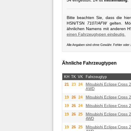
34 eingestuft. 24 ist
mittelmäßig
.
Bitte beachten Sie, dass die hi
HSN/TSN
7107/AFW
gelten. Mög
ähnlichen Namens mit anderen 
einen Fahrzeugtypen eindeutig.
Alle Angaben sind ohne Gewähr. Fehler oder
Ähnliche Fahrzeugtypen
KH
TK
VK
Fahrzeugtyp
21
23
24
Mitsubishi
Eclipse Cross 
AWD
19
26
24
Mitsubishi
Eclipse Cross 2
19
26
24
Mitsubishi
Eclipse Cross 2
19
26
25
Mitsubishi
Eclipse Cross 2
4WD
19
26
25
Mitsubishi
Eclipse Cross 2