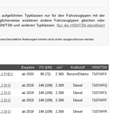
er aufgeführten Typklassen nur für den Fahrzeugtypen mit der
licherweise existieren andere Fahrzeugtypen gleichen oder
HSN/TSN und anderen Typklassen.
Nur die HSN/TSN identifiziert
 zwischenzeitliche Änderungen können nicht sicher ausgeschlossen werden.
Baujahre
PS (kW)
cm³
Kraftstoff
HSN/TSN
2.4 PHEV
ab 2020
98 (72)
2.360
Benzin/Elektro
7107/AFX
.2 DI-D
ab 2019
148 (109)
2.268
Diesel
7107/AFQ
.2 DI-D
ab 2019
148 (109)
2.268
Diesel
7107/AFS
.2 DI-D
ab 2019
148 (109)
2.268
Diesel
7107/AFP
.2 DI-D
ab 2019
148 (109)
2.268
Diesel
7107/AFR