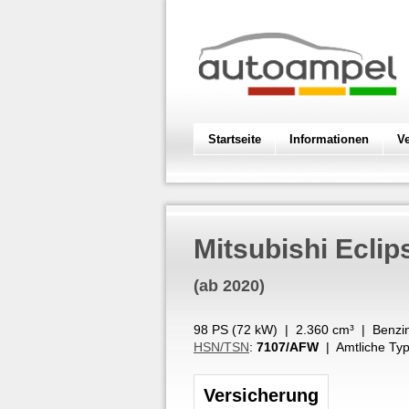
Startseite
Informationen
V
Mitsubishi
Eclip
(ab 2020)
98 PS (
72
kW
) |
2.360
cm³
|
Benzin
HSN/TSN
:
7107/AFW
| Amtliche Typ
Versicherung