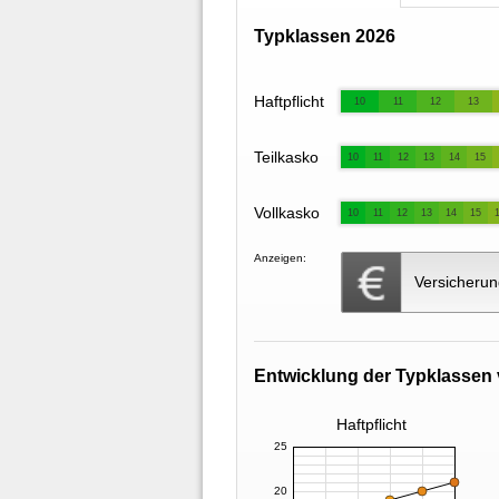
Typklassen 2026
Haftpflicht
10
11
12
13
Teilkasko
10
11
12
13
14
15
Vollkasko
10
11
12
13
14
15
Anzeigen:
Versicherun
Entwicklung der Typklassen 
Haftpflicht
25
20