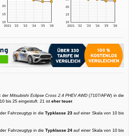
20
20
15
15
10
10
2021
'22
'23
'24
'25
'26
2021
'22
'23
'24
'25
'26
t der
Mitsubishi Eclipse Cross 2.4 PHEV AWD
(7107/AFW) in die
10 bis 25 eingestuft. 21 ist
eher teuer
.
 der Fahrzeugtyp in die
Typklasse 23
auf einer Skala von 10 bis
 der Fahrzeugtyp in die
Typklasse 24
auf einer Skala von 10 bis