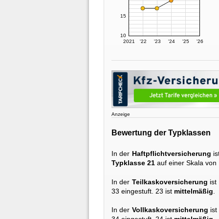
15
10
2021
'22
'23
'24
'25
'26
Anzeige
Bewertung der Typklassen
In der
Haftpflichtversicherung
is
Typklasse 21
auf einer Skala von 
In der
Teilkaskoversicherung
ist
33 eingestuft. 23 ist
mittelmäßig
.
In der
Vollkaskoversicherung
ist