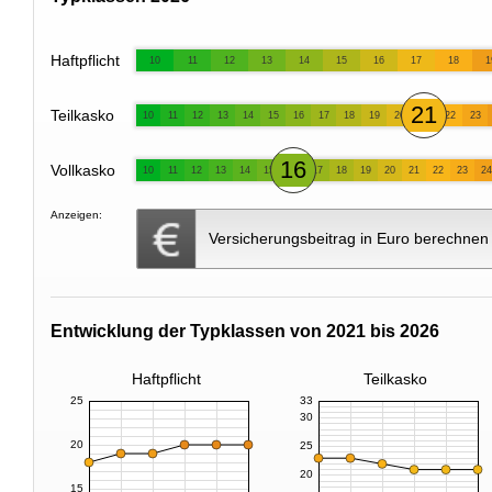
Haftpflicht
10
11
12
13
14
15
16
17
18
1
21
Teilkasko
10
11
12
13
14
15
16
17
18
19
20
22
23
16
Vollkasko
10
11
12
13
14
15
17
18
19
20
21
22
23
24
Anzeigen:
Versicherungsbeitrag in Euro berechnen
Entwicklung der Typklassen von 2021 bis 2026
Haftpflicht
Teilkasko
25
33
30
20
25
20
15