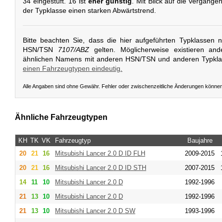
34 eingestuft. 16 ist
eher günstig
. Mit Blick auf die vergange
der Typklasse einen starken Abwärtstrend.
Bitte beachten Sie, dass die hier aufgeführten Typklassen 
HSN/TSN
7107/ABZ
gelten. Möglicherweise existieren an
ähnlichen Namens mit anderen HSN/TSN und anderen Typkl
einen Fahrzeugtypen eindeutig.
Alle Angaben sind ohne Gewähr. Fehler oder zwischenzeitliche Änderungen könne
Ähnliche Fahrzeugtypen
KH
TK
VK
Fahrzeugtyp
Baujahre
20
21
16
Mitsubishi
Lancer 2.0 D ID FLH
2009-2015
20
21
16
Mitsubishi
Lancer 2.0 D ID STH
2007-2015
14
11
10
Mitsubishi
Lancer 2.0 D
1992-1996
21
13
10
Mitsubishi
Lancer 2.0 D
1992-1996
21
13
10
Mitsubishi
Lancer 2.0 D SW
1993-1996