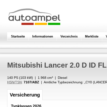
Startseite
Informationen
Verzeichnis
Merkliste
Mitsubishi
Lancer 2.0 D ID F
140 PS (
103
kW
) |
1.968
cm³
|
Diesel
HSN/TSN
:
7107/ABZ
| Amtliche Typbezeichnung: „
CY0 (LANCER 
Versicherung
Typklassen 2026