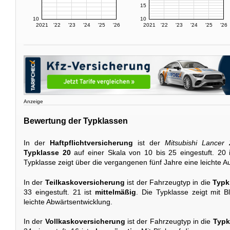
15
10
10
2021
'22
'23
'24
'25
'26
2021
'22
'23
'24
'25
'26
Anzeige
Bewertung der Typklassen
In der
Haftpflichtversicherung
ist der
Mitsubishi Lancer
Typklasse 20
auf einer Skala von 10 bis 25 eingestuft. 20 
Typklasse zeigt über die vergangenen fünf Jahre eine leichte A
In der
Teilkaskoversicherung
ist der Fahrzeugtyp in die
Typk
33 eingestuft. 21 ist
mittelmäßig
. Die Typklasse zeigt mit Bl
leichte Abwärtsentwicklung.
In der
Vollkaskoversicherung
ist der Fahrzeugtyp in die
Typk