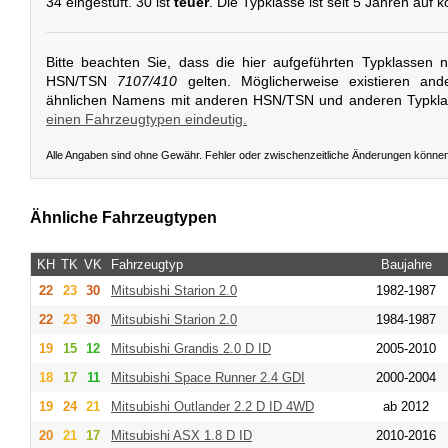
34 eingestuft. 30 ist
teuer
. Die Typklasse ist seit 5 Jahren auf
Bitte beachten Sie, dass die hier aufgeführten Typklassen 
HSN/TSN
7107/410
gelten. Möglicherweise existieren and
ähnlichen Namens mit anderen HSN/TSN und anderen Typkl
einen Fahrzeugtypen eindeutig.
Alle Angaben sind ohne Gewähr. Fehler oder zwischenzeitliche Änderungen könne
Ähnliche Fahrzeugtypen
KH
TK
VK
Fahrzeugtyp
Baujahre
22
23
30
Mitsubishi
Starion 2.0
1982-1987
22
23
30
Mitsubishi
Starion 2.0
1984-1987
19
15
12
Mitsubishi
Grandis 2.0 D ID
2005-2010
18
17
11
Mitsubishi
Space Runner 2.4 GDI
2000-2004
19
24
21
Mitsubishi
Outlander 2.2 D ID 4WD
ab 2012
20
21
17
Mitsubishi
ASX 1.8 D ID
2010-2016