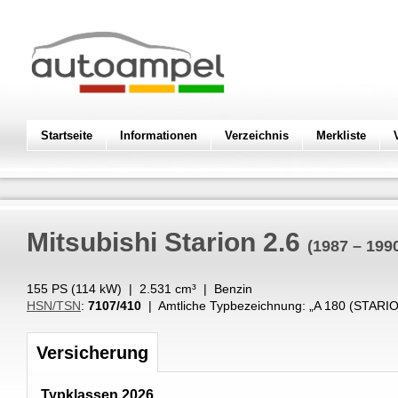
Startseite
Informationen
Verzeichnis
Merkliste
Mitsubishi
Starion 2.6
(1987 – 199
155 PS (
114
kW
) |
2.531
cm³
|
Benzin
HSN/TSN
:
7107/410
| Amtliche Typbezeichnung: „
A 180 (STARI
Versicherung
Typklassen 2026