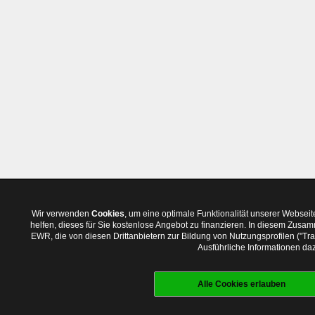
Wir verwenden
Cookies
, um eine optimale Funktionalität unserer Websei
helfen, dieses für Sie kostenlose Angebot zu finanzieren. In diesem Zus
EWR, die von diesen Drittanbietern zur Bildung von Nutzungsprofilen ("T
Ausführliche Informationen daz
Alle Cookies erlauben