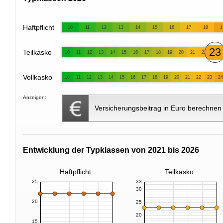
Haftpflicht
10
11
12
13
14
15
16
17
18
1
23
Teilkasko
10
11
12
13
14
15
16
17
18
19
20
21
22
Vollkasko
10
11
12
13
14
15
16
17
18
19
20
21
22
23
24
Anzeigen:
Versicherungsbeitrag in Euro berechnen
Entwicklung der Typklassen von 2021 bis 2026
Haftpflicht
Teilkasko
25
33
30
20
25
20
15