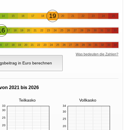
19
14
15
16
17
18
20
21
22
23
24
25
16
17
18
19
20
21
22
23
24
25
26
27
28
29
30
31
32
33
16
17
18
19
20
21
22
23
24
25
26
27
28
29
30
31
32
33
34
Was bedeuten die Zahlen?
gsbeitrag in Euro berechnen
von 2021 bis 2026
Teilkasko
Vollkasko
33
34
30
30
25
25
20
20