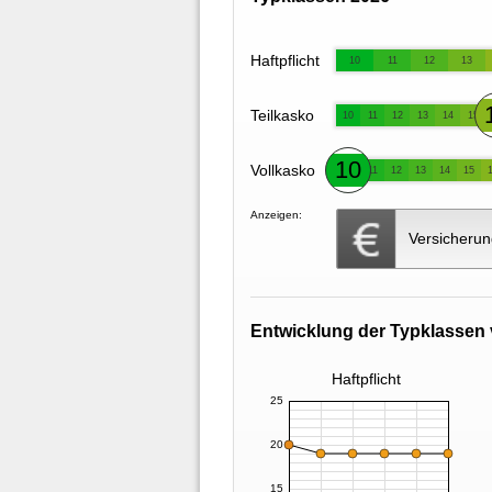
Haftpflicht
10
11
12
13
Teilkasko
10
11
12
13
14
15
10
Vollkasko
11
12
13
14
15
Anzeigen:
Versicherun
Entwicklung der Typklassen 
Haftpflicht
25
20
15