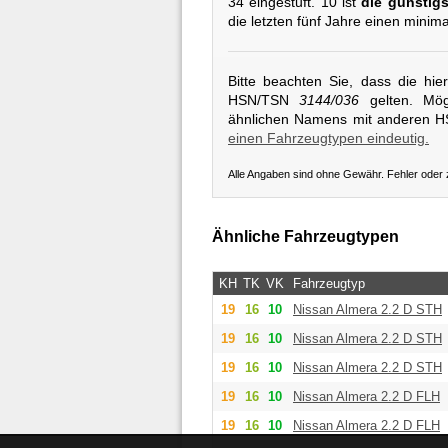
34 eingestuft. 10 ist
die günstigs
die letzten fünf Jahre einen minim
Bitte beachten Sie, dass die hi
HSN/TSN
3144/036
gelten. Mögl
ähnlichen Namens mit anderen 
einen Fahrzeugtypen eindeutig.
Alle Angaben sind ohne Gewähr. Fehler oder
Ähnliche Fahrzeugtypen
KH
TK
VK
Fahrzeugtyp
19
16
10
Nissan
Almera 2.2 D STH
19
16
10
Nissan
Almera 2.2 D STH
19
16
10
Nissan
Almera 2.2 D STH
19
16
10
Nissan
Almera 2.2 D FLH
19
16
10
Nissan
Almera 2.2 D FLH