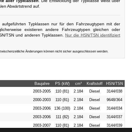
te aller Typklassen
. Die Entwicklung der Typklasse weist über
alen Abwärtstrend auf.
er aufgeführten Typklassen nur für den Fahrzeugtypen mit der
icherweise existieren andere Fahrzeugtypen gleichen oder
HSN/TSN und anderen Typklassen.
Nur die HSN/TSN identifiziert
 zwischenzeitliche Änderungen können nicht sicher ausgeschlossen werden.
Baujahre
PS (kW)
cm³
Kraftstoff
HSN/TSN
2003-2005
110 (81)
2.184
Diesel
3144/038
2000-2003
110 (81)
2.184
Diesel
9648/364
2003-2006
136 (100)
2.184
Diesel
3144/034
2003-2006
111 (82)
2.184
Diesel
3144/037
2003-2007
110 (81)
2.184
Diesel
3144/039