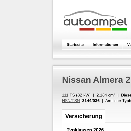
Startseite
Informationen
V
Nissan
Almera 2
111 PS (
82
kW
) |
2.184
cm³
|
Diese
HSN/TSN
:
3144/036
| Amtliche Typb
Versicherung
Typklassen 2026