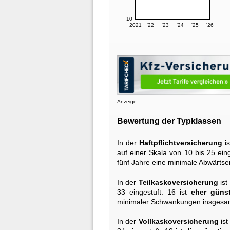
10
2021
'22
'23
'24
'25
'26
Anzeige
Bewertung der Typklassen
In der
Haftpflichtversicherung
is
auf einer Skala von 10 bis 25 eing
fünf Jahre eine minimale Abwärtse
In der
Teilkaskoversicherung
ist
33 eingestuft. 16 ist
eher günst
minimaler Schwankungen insgesam
In der
Vollkaskoversicherung
ist