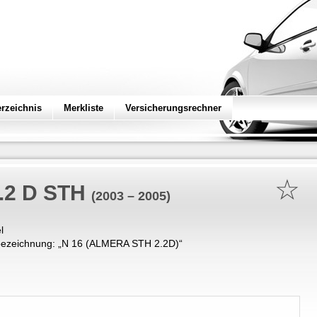
erzeichnis
Merkliste
Versicherungsrechner
☆
.2 D STH
(2003 – 2005)
l
ezeichnung: „
N 16 (ALMERA STH 2.2D)
“