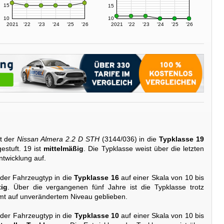
15
15
10
10
2021
'22
'23
'24
'25
'26
2021
'22
'23
'24
'25
'26
t der
Nissan Almera 2.2 D STH
(3144/036) in die
Typklasse 19
estuft. 19 ist
mittelmäßig
. Die Typklasse weist über die letzten
ntwicklung auf.
 der Fahrzeugtyp in die
Typklasse 16
auf einer Skala von 10 bis
ig
. Über die vergangenen fünf Jahre ist die Typklasse trotz
t auf unverändertem Niveau geblieben.
 der Fahrzeugtyp in die
Typklasse 10
auf einer Skala von 10 bis