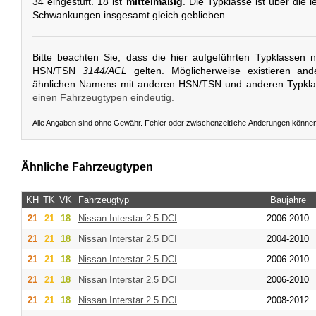
34 eingestuft. 18 ist
mittelmäßig
. Die Typklasse ist über die l
Schwankungen insgesamt gleich geblieben.
Bitte beachten Sie, dass die hier aufgeführten Typklassen 
HSN/TSN
3144/ACL
gelten. Möglicherweise existieren an
ähnlichen Namens mit anderen HSN/TSN und anderen Typkl
einen Fahrzeugtypen eindeutig.
Alle Angaben sind ohne Gewähr. Fehler oder zwischenzeitliche Änderungen könne
Ähnliche Fahrzeugtypen
KH
TK
VK
Fahrzeugtyp
Baujahre
21
21
18
Nissan
Interstar 2.5 DCI
2006-2010
21
21
18
Nissan
Interstar 2.5 DCI
2004-2010
21
21
18
Nissan
Interstar 2.5 DCI
2006-2010
21
21
18
Nissan
Interstar 2.5 DCI
2006-2010
21
21
18
Nissan
Interstar 2.5 DCI
2008-2012