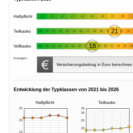
Haftpflicht
10
11
12
13
14
15
16
17
18
1
21
Teilkasko
10
11
12
13
14
15
16
17
18
19
20
22
23
18
Vollkasko
10
11
12
13
14
15
16
17
19
20
21
22
23
24
Anzeigen:
Versicherungsbeitrag in Euro berechnen
Entwicklung der Typklassen von 2021 bis 2026
Haftpflicht
Teilkasko
25
33
30
20
25
20
15