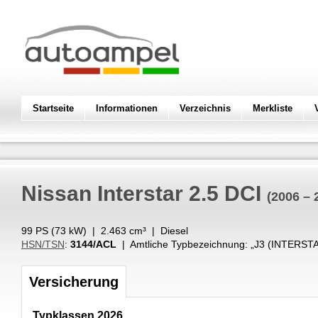
Startseite
Informationen
Verzeichnis
Merkliste
Nissan
Interstar 2.5 DCI
(2006 – 
99 PS (
73
kW
) |
2.463
cm³
|
Diesel
HSN/TSN
:
3144/ACL
| Amtliche Typbezeichnung: „
J3 (INTERSTA
Versicherung
Typklassen 2026