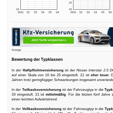
15
10
10
2021
'22
'23
'24
'25
'26
2021
'22
'23
'24
'25
'26
Anzeige
Bewertung der Typklassen
In der
Haftpflichtversicherung
ist der
Nissan Interstar 2.5 D
auf einer Skala von 10 bis 25 eingestuft. 21 ist
eher teuer
. 
Jahren trotz geringfügiger Schwankungen insgesamt unverände
In der
Teilkaskoversicherung
ist der Fahrzeugtyp in die
Typk
33 eingestuft. 21 ist
mittelmäßig
. Für die letzten fünf Jahre
einen leichten Aufwärtstrend.
In der
Vollkaskoversicherung
ist der Fahrzeugtyp in die
Typk