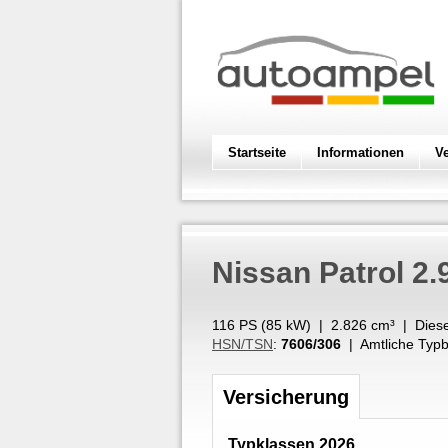
Startseite
Informationen
V
Nissan
Patrol 2.
116 PS (
85
kW
) |
2.826
cm³
|
Diese
HSN/TSN
:
7606/306
| Amtliche Typb
Versicherung
Typklassen 2026