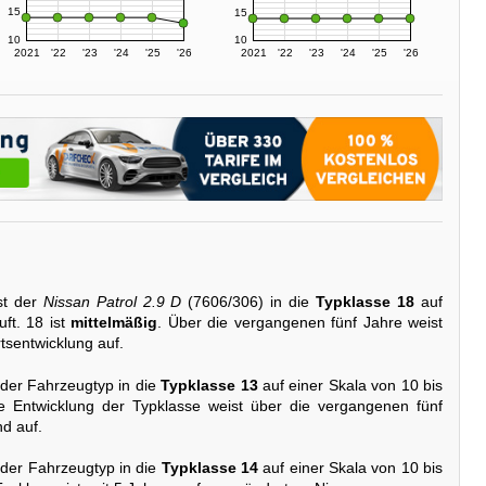
15
15
10
10
2021
'22
'23
'24
'25
'26
2021
'22
'23
'24
'25
'26
st der
Nissan Patrol 2.9 D
(7606/306) in die
Typklasse 18
auf
uft. 18 ist
mittelmäßig
. Über die vergangenen fünf Jahre weist
tsentwicklung auf.
 der Fahrzeugtyp in die
Typklasse 13
auf einer Skala von 10 bis
ie Entwicklung der Typklasse weist über die vergangenen fünf
d auf.
 der Fahrzeugtyp in die
Typklasse 14
auf einer Skala von 10 bis