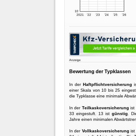
10
2021
'22
'23
'24
'25
'26
Anzeige
Bewertung der Typklassen
In der
Haftpflichtversicherung
i
einer Skala von 10 bis 25 eingest
die Typklasse eine minimale Abwär
In der
Teilkaskoversicherung
ist
33 eingestuft. 13 ist
günstig
. D
Jahre einen minimalen Abwärtstren
In der
Vollkaskoversicherung
ist