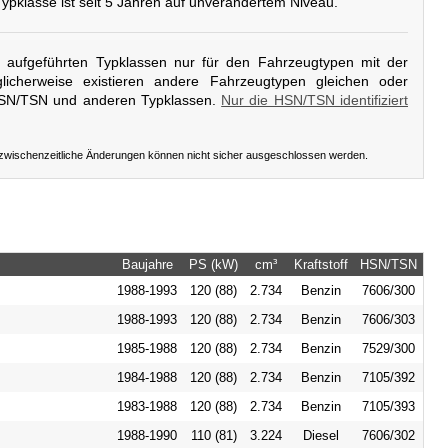
Typklasse ist seit 5 Jahren auf unverändertem Niveau.
er aufgeführten Typklassen nur für den Fahrzeugtypen mit der
icherweise existieren andere Fahrzeugtypen gleichen oder
HSN/TSN und anderen Typklassen.
Nur die HSN/TSN identifiziert
 zwischenzeitliche Änderungen können nicht sicher ausgeschlossen werden.
Baujahre
PS (kW)
cm³
Kraftstoff
HSN/TSN
1988-1993
120 (88)
2.734
Benzin
7606/300
1988-1993
120 (88)
2.734
Benzin
7606/303
1985-1988
120 (88)
2.734
Benzin
7529/300
1984-1988
120 (88)
2.734
Benzin
7105/392
1983-1988
120 (88)
2.734
Benzin
7105/393
1988-1990
110 (81)
3.224
Diesel
7606/302