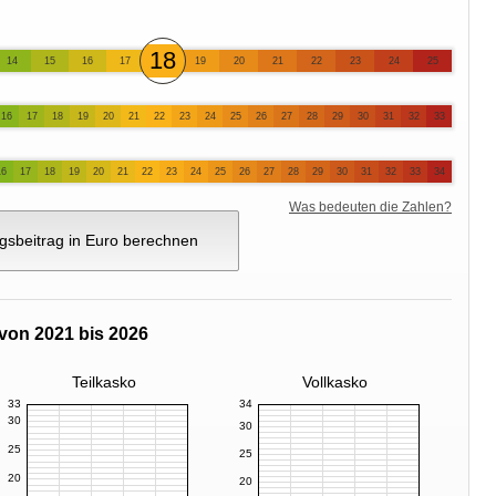
18
14
15
16
17
19
20
21
22
23
24
25
16
17
18
19
20
21
22
23
24
25
26
27
28
29
30
31
32
33
16
17
18
19
20
21
22
23
24
25
26
27
28
29
30
31
32
33
34
Was bedeuten die Zahlen?
gsbeitrag in Euro berechnen
von 2021 bis 2026
Teilkasko
Vollkasko
33
34
30
30
25
25
20
20