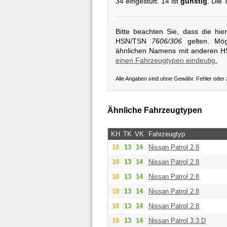
34 eingestuft. 14 ist
günstig
. Die 
Bitte beachten Sie, dass die hi
HSN/TSN
7606/306
gelten. Mögl
ähnlichen Namens mit anderen 
einen Fahrzeugtypen eindeutig.
Alle Angaben sind ohne Gewähr. Fehler oder
Ähnliche Fahrzeugtypen
KH
TK
VK
Fahrzeugtyp
18
13
14
Nissan
Patrol 2.8
18
13
14
Nissan
Patrol 2.8
18
13
14
Nissan
Patrol 2.8
18
13
14
Nissan
Patrol 2.8
18
13
14
Nissan
Patrol 2.8
18
13
14
Nissan
Patrol 3.3 D