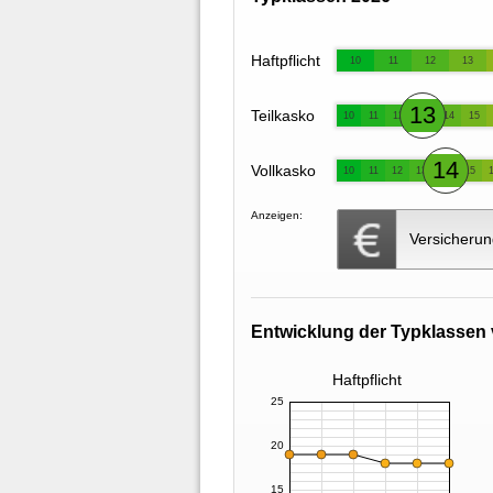
Haftpflicht
10
11
12
13
13
Teilkasko
10
11
12
14
15
14
Vollkasko
10
11
12
13
15
Anzeigen:
Versicherun
Entwicklung der Typklassen 
Haftpflicht
25
20
15