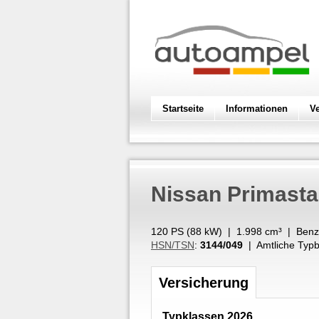
Startseite
Informationen
V
Nissan
Primasta
120 PS (
88
kW
) |
1.998
cm³
|
Benz
HSN/TSN
:
3144/049
| Amtliche Typb
Versicherung
Typklassen 2026