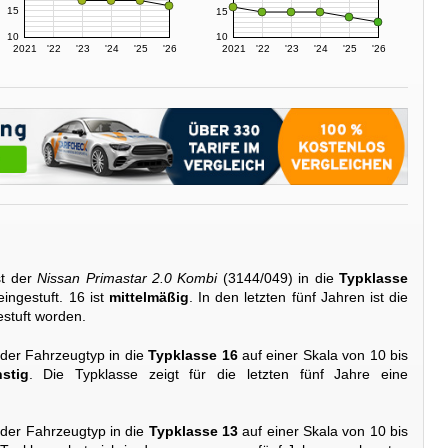
15
15
10
10
2021
'22
'23
'24
'25
'26
2021
'22
'23
'24
'25
'26
st der
Nissan Primastar 2.0 Kombi
(3144/049) in die
Typklasse
ingestuft. 16 ist
mittelmäßig
. In den letzten fünf Jahren ist die
stuft worden.
 der Fahrzeugtyp in die
Typklasse 16
auf einer Skala von 10 bis
stig
. Die Typklasse zeigt für die letzten fünf Jahre eine
 der Fahrzeugtyp in die
Typklasse 13
auf einer Skala von 10 bis