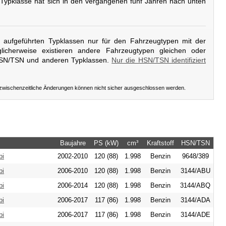
 Typklasse hat sich in den vergangenen fünf Jahren nach unten
er aufgeführten Typklassen nur für den Fahrzeugtypen mit der
icherweise existieren andere Fahrzeugtypen gleichen oder
HSN/TSN und anderen Typklassen.
Nur die HSN/TSN identifiziert
 zwischenzeitliche Änderungen können nicht sicher ausgeschlossen werden.
Baujahre
PS (kW)
cm³
Kraftstoff
HSN/TSN
bi
2002-2010
120 (88)
1.998
Benzin
9648/389
bi
2006-2010
120 (88)
1.998
Benzin
3144/ABU
bi
2006-2014
120 (88)
1.998
Benzin
3144/ABQ
bi
2006-2017
117 (86)
1.998
Benzin
3144/ADA
bi
2006-2017
117 (86)
1.998
Benzin
3144/ADE