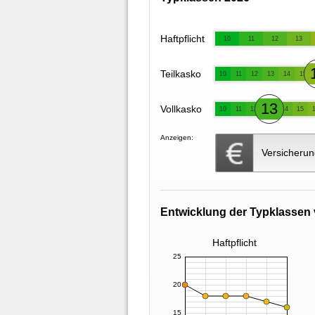
Haftpflicht
10
11
12
13
Teilkasko
10
11
12
13
14
15
13
Vollkasko
10
11
12
14
15
Anzeigen:
Versicherun
Entwicklung der Typklassen 
Haftpflicht
25
20
15