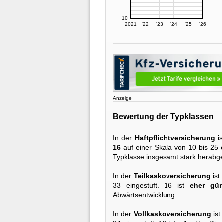
10
2021
'22
'23
'24
'25
'26
Anzeige
Bewertung der Typklassen
In der
Haftpflichtversicherung
i
16
auf einer Skala von 10 bis 25 e
Typklasse insgesamt stark herabge
In der
Teilkaskoversicherung
ist
33 eingestuft. 16 ist
eher gün
Abwärtsentwicklung.
In der
Vollkaskoversicherung
ist