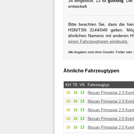
34 eingestuft. 13 ist
günstig
. Die
entwickelt.
Bitte beachten Sie, dass die hi
HSN/TSN
3144/049
gelten. Mögl
ähnlichen Namens mit anderen 
einen Fahrzeugtypen eindeutig.
Alle Angaben sind ohne Gewähr. Fehler oder
Ähnliche Fahrzeugtypen
KH
TK
VK
Fahrzeugtyp
16
16
13
Nissan
Primastar 2.0 Kom
16
16
13
Nissan
Primastar 2.0 Kom
16
16
13
Nissan
Primastar 2.0 Kom
16
16
13
Nissan
Primastar 2.0 Kom
16
16
13
Nissan
Primastar 2.0 Kom