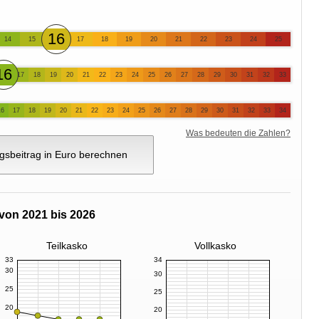
16
14
15
17
18
19
20
21
22
23
24
25
16
17
18
19
20
21
22
23
24
25
26
27
28
29
30
31
32
33
16
17
18
19
20
21
22
23
24
25
26
27
28
29
30
31
32
33
34
Was bedeuten die Zahlen?
gsbeitrag in Euro berechnen
von 2021 bis 2026
Teilkasko
Vollkasko
33
34
30
30
25
25
20
20