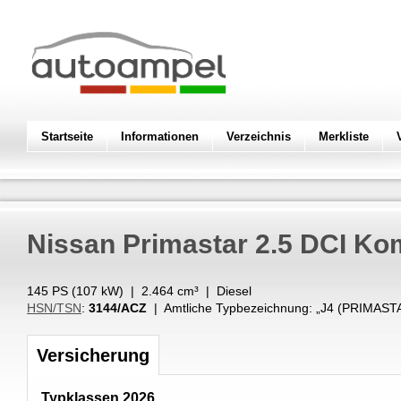
Startseite
Informationen
Verzeichnis
Merkliste
Nissan
Primastar 2.5 DCI Ko
145 PS (
107
kW
) |
2.464
cm³
|
Diesel
HSN/TSN
:
3144/ACZ
| Amtliche Typbezeichnung: „
J4 (PRIMASTA
Versicherung
Typklassen 2026