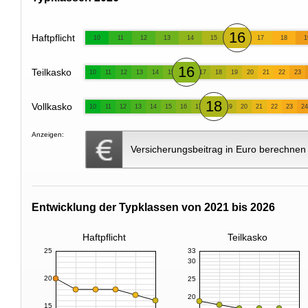
16
Haftpflicht
10
11
12
13
14
15
17
18
1
16
Teilkasko
10
11
12
13
14
15
17
18
19
20
21
22
23
18
Vollkasko
10
11
12
13
14
15
16
17
19
20
21
22
23
24
Anzeigen:
Versicherungsbeitrag in Euro berechnen
Entwicklung der Typklassen von 2021 bis 2026
Haftpflicht
Teilkasko
25
33
30
20
25
20
15