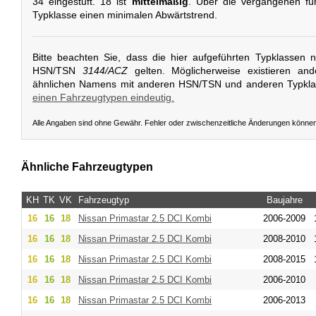
34 eingestuft. 18 ist
mittelmäßig
. Über die vergangenen fün
Typklasse einen minimalen Abwärtstrend.
Bitte beachten Sie, dass die hier aufgeführten Typklassen 
HSN/TSN
3144/ACZ
gelten. Möglicherweise existieren an
ähnlichen Namens mit anderen HSN/TSN und anderen Typkl
einen Fahrzeugtypen eindeutig.
Alle Angaben sind ohne Gewähr. Fehler oder zwischenzeitliche Änderungen könne
Ähnliche Fahrzeugtypen
KH
TK
VK
Fahrzeugtyp
Baujahre
16
16
18
Nissan
Primastar 2.5 DCI Kombi
2006-2009
16
16
18
Nissan
Primastar 2.5 DCI Kombi
2008-2010
16
16
18
Nissan
Primastar 2.5 DCI Kombi
2008-2015
16
16
18
Nissan
Primastar 2.5 DCI Kombi
2006-2010
16
16
18
Nissan
Primastar 2.5 DCI Kombi
2006-2013