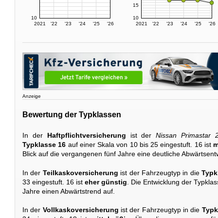
15
10
10
2021
'22
'23
'24
'25
'26
2021
'22
'23
'24
'25
'26
Anzeige
Bewertung der Typklassen
In der
Haftpflichtversicherung
ist der
Nissan Primastar 
Typklasse 16
auf einer Skala von 10 bis 25 eingestuft. 16 ist
m
Blick auf die vergangenen fünf Jahre eine deutliche Abwärtsent
In der
Teilkaskoversicherung
ist der Fahrzeugtyp in die
Typk
33 eingestuft. 16 ist
eher günstig
. Die Entwicklung der Typklass
Jahre einen Abwärtstrend auf.
In der
Vollkaskoversicherung
ist der Fahrzeugtyp in die
Typk