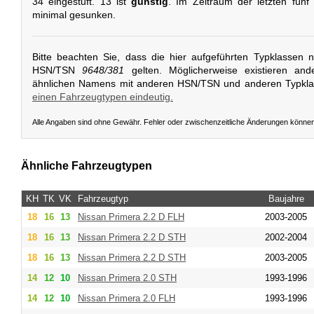
34 eingestuft. 13 ist
günstig
. Im Zeitraum der letzten fünf
minimal gesunken.
Bitte beachten Sie, dass die hier aufgeführten Typklassen 
HSN/TSN
9648/381
gelten. Möglicherweise existieren and
ähnlichen Namens mit anderen HSN/TSN und anderen Typkl
einen Fahrzeugtypen eindeutig.
Alle Angaben sind ohne Gewähr. Fehler oder zwischenzeitliche Änderungen könne
Ähnliche Fahrzeugtypen
KH
TK
VK
Fahrzeugtyp
Baujahre
18
16
13
Nissan
Primera 2.2 D FLH
2003-2005
18
16
13
Nissan
Primera 2.2 D STH
2002-2004
18
16
13
Nissan
Primera 2.2 D STH
2003-2005
14
12
10
Nissan
Primera 2.0 STH
1993-1996
14
12
10
Nissan
Primera 2.0 FLH
1993-1996