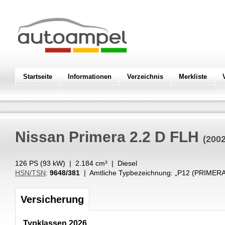
Startseite
Informationen
Verzeichnis
Merkliste
Nissan
Primera 2.2 D FLH
(2002
126 PS (
93
kW
) |
2.184
cm³
|
Diesel
HSN/TSN
:
9648/381
| Amtliche Typbezeichnung: „
P12 (PRIMERA
Versicherung
Typklassen 2026