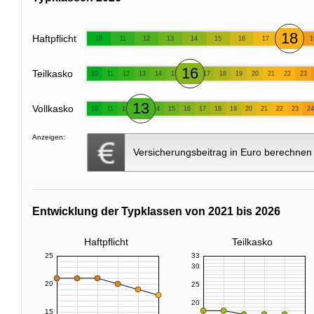
18
Haftpflicht
10
11
12
13
14
15
16
17
1
16
Teilkasko
10
11
12
13
14
15
17
18
19
20
21
22
23
13
Vollkasko
10
11
12
14
15
16
17
18
19
20
21
22
23
24
Anzeigen:
Versicherungsbeitrag in Euro berechnen
Entwicklung der Typklassen von 2021 bis 2026
Haftpflicht
Teilkasko
25
33
30
20
25
20
15