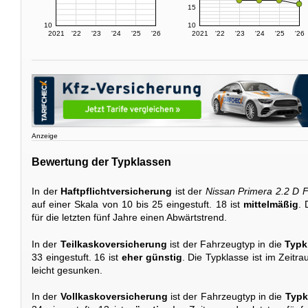
15
10
10
2021
'22
'23
'24
'25
'26
2021
'22
'23
'24
'25
'26
Anzeige
Bewertung der Typklassen
In der
Haftpflichtversicherung
ist der
Nissan Primera 2.2 D 
auf einer Skala von 10 bis 25 eingestuft. 18 ist
mittelmäßig
. 
für die letzten fünf Jahre einen Abwärtstrend.
In der
Teilkaskoversicherung
ist der Fahrzeugtyp in die
Typk
33 eingestuft. 16 ist
eher günstig
. Die Typklasse ist im Zeitr
leicht gesunken.
In der
Vollkaskoversicherung
ist der Fahrzeugtyp in die
Typk